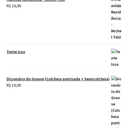
R$
10,00
Tente Isso
Dicionário do Groove (Colcheia pontuada + Semicolcheia)
R$
10,00