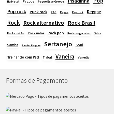
Pop
Pisadinha
Pagode
Nu Metal
Pegue Esse Groove
Pop rock
Reggae
Punk rock
Rap rock
R&B
Ragga
Rock
Rock alternativo
Rock Brasil
Rock pop
Rock indie
Rock cristão
Rock progressivo
Salsa
Sertanejo
Samba
Soul
Samba Reggae
Vaneira
Treinando com Pad
Tribal
Vanerão
Formas de Pagamento