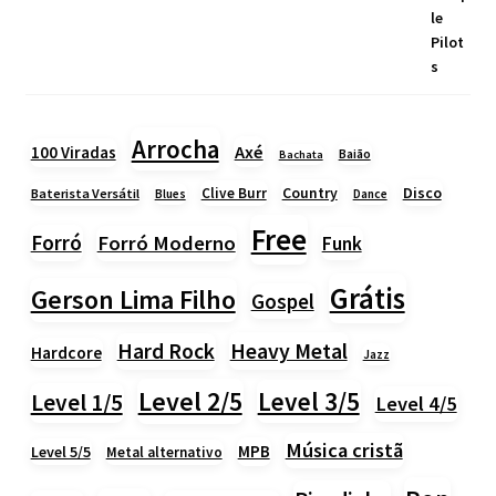
Arrocha
Axé
100 Viradas
Baião
Bachata
Country
Disco
Clive Burr
Baterista Versátil
Blues
Dance
Free
Forró
Forró Moderno
Funk
Grátis
Gerson Lima Filho
Gospel
Heavy Metal
Hard Rock
Hardcore
Jazz
Level 2/5
Level 3/5
Level 1/5
Level 4/5
Música cristã
MPB
Level 5/5
Metal alternativo