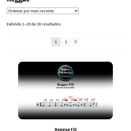
Exercícios
menu
descen
Grátis
Classificado
Exibindo 1–20 de 28 resultados
por
mais
Expandi
1
2
recente
Contato
menu
descen
Expandi
Dúvidas
menu
descen
Mapa do site
Reggae Fill