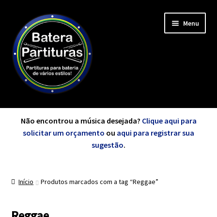
Pular
Pular
Menu
para
para
navegação
o
conteúdo
Expandi
Minha Conta
menu
Não encontrou a música desejada?
Clique aqui para
descen
solicitar um orçamento
ou
aqui para registrar sua
Expandi
sugestão
.
de A a Z
menu
descen
Início
Produtos marcados com a tag “Reggae”
Cursos
Expandi
Reggae