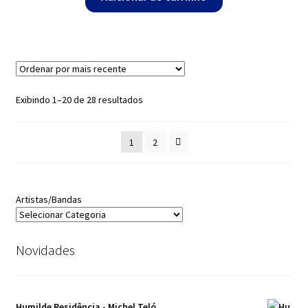
Classificado
Exibindo 1–20 de 28 resultados
por
mais
1
2
recente
Artistas/Bandas
Novidades
Humilde Residência - Michel Teló