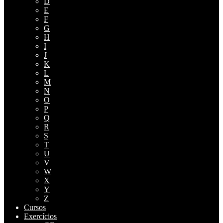
D
E
F
G
H
I
J
K
L
M
N
O
P
Q
R
S
T
U
V
W
X
Y
Z
Cursos
Exercícios