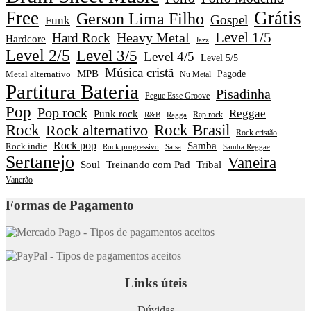
Free
Grátis
Gerson Lima Filho
Gospel
Funk
Level 1/5
Heavy Metal
Hard Rock
Hardcore
Jazz
Level 2/5
Level 3/5
Level 4/5
Level 5/5
Música cristã
MPB
Pagode
Metal alternativo
Nu Metal
Partitura Bateria
Pisadinha
Pegue Esse Groove
Pop
Pop rock
Reggae
Punk rock
Rap rock
R&B
Ragga
Rock
Rock alternativo
Rock Brasil
Rock cristão
Rock pop
Samba
Rock indie
Rock progressivo
Salsa
Samba Reggae
Sertanejo
Vaneira
Soul
Treinando com Pad
Tribal
Vanerão
Formas de Pagamento
Links úteis
Dúvidas