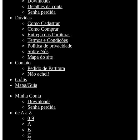
Downloads
Detalhes da conta
Senha perdida
Dúvidas
Como Cadastrar
Como Comprar
Entrega das Partituras
Termos e Condições
Política de privacidade
Sobre Nós
Mapa do site
Contato
Pedido de Partitura
Não achei!
Grátis
Mapa/Guia
Minha Conta
Downloads
Senha perdida
de A a Z
0-9
A
B
C