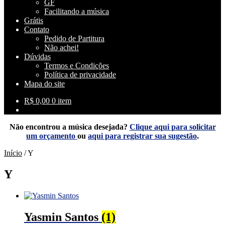
GF
Facilitando a música
Grátis
Contato
Pedido de Partitura
Não achei!
Dúvidas
Termos e Condições
Política de privacidade
Mapa do site
R$
0,00
0 item
Não encontrou a música desejada?
Clique aqui para solicitar
um orçamento
ou
aqui para registrar sua sugestão
.
Início
/
Y
Y
Yasmin Santos
(1)