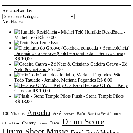
Artistas/Bandas
Novidades
Humilde Residência -
Michel Teló
R$
10,00
Tente Isso
Dicionário do Groove (Colcheia pontuada + Semicolcheia)
R$
10,00
Cadeira Cativa - Zé
Neto & Cristiano
R$
8,00
Peão
Todo Tatuado - Jeninho, Mariana Fagundes
R$
8,00
Because Of You - Kelly
Clarkson
R$
10,00
Plush - Stone Temple Pilots
R$
13,00
Arrocha
Axé
100 Viradas
Baião
Baterista Versátil
Blues
Bachata
Drum Score
Disco
Clive Burr
Country
Dance
Drum Sheet Music
Forró
Forró Moderno