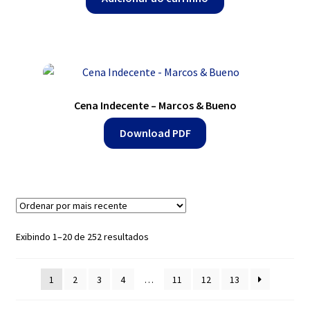
Cena Indecente – Marcos & Bueno
Download PDF
Classificado
Exibindo 1–20 de 252 resultados
por
mais
1
2
3
4
…
11
12
13
recente