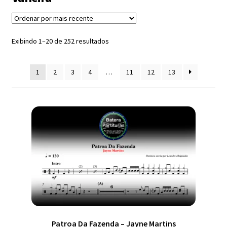
Exercícios
menu
descen
Grátis
Classificado
Exibindo 1–20 de 252 resultados
por
mais
Expandi
1
2
3
4
…
11
12
13
recente
Contato
menu
descen
Expandi
Dúvidas
menu
descen
Mapa do site
Patroa Da Fazenda – Jayne Martins