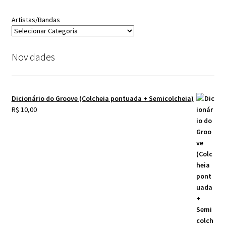
Artistas/Bandas
Novidades
Dicionário do Groove (Colcheia pontuada + Semicolcheia)
R$
10,00