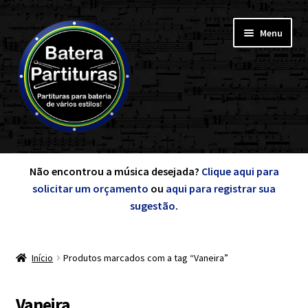
Pular
Pular
Menu
para
para
navegação
o
conteúdo
Expandi
Minha Conta
menu
Não encontrou a música desejada?
Clique aqui para
descen
solicitar um orçamento
ou
aqui para registrar sua
Expandi
sugestão
.
de A a Z
menu
descen
Início
Produtos marcados com a tag “Vaneira”
Cursos
Expandi
Vaneira