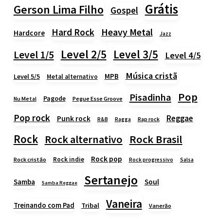
Grátis
Gerson Lima Filho
Gospel
Heavy Metal
Hard Rock
Hardcore
Jazz
Level 2/5
Level 3/5
Level 1/5
Level 4/5
Música cristã
MPB
Level 5/5
Metal alternativo
Pop
Pisadinha
Pagode
Nu Metal
Pegue Esse Groove
Pop rock
Reggae
Punk rock
Rap rock
R&B
Ragga
Rock
Rock alternativo
Rock Brasil
Rock pop
Rock indie
Rock cristão
Rock progressivo
Salsa
Sertanejo
Samba
Soul
Samba Reggae
Vaneira
Treinando com Pad
Tribal
Vanerão