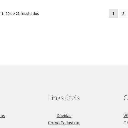
Classificado
o 1–20 de 21 resultados
1
2
por
mais
recente
Links úteis
C
Dúvidas
W
Como Cadastrar
Ob