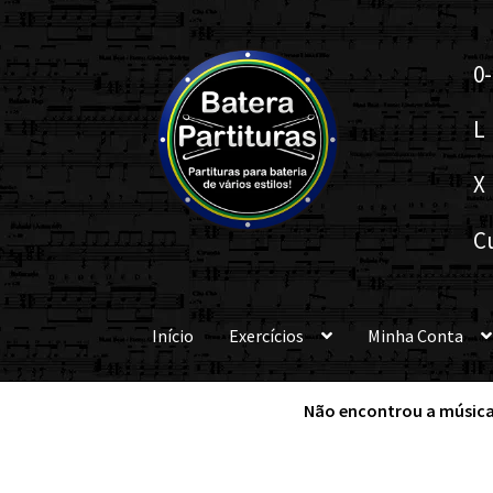
Pular
Pular
0-
para
para
navegação
o
L
conteúdo
X
C
Início
Exercícios
Minha Conta
Não encontrou a música