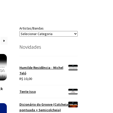
Artistas/Bandas
Novidades
Humilde Residência - Michel
Teló
R$
10,00
ck
Tente Isso
Dicionário do Groove (Colcheia
pontuada + Semicolcheia)