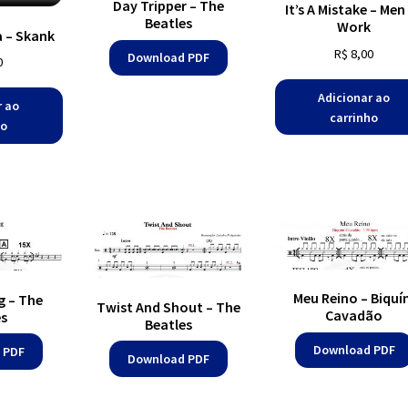
Day Tripper – The
It’s A Mistake – Men
Beatles
Work
a – Skank
R$
8,00
Download PDF
0
Adicionar ao
r ao
carrinho
ho
Meu Reino – Biquín
g – The
Twist And Shout – The
Cavadão
es
Beatles
Download PDF
 PDF
Download PDF