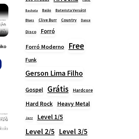
Baião
Baterista Versátil
Bachata
Country
Clive Burr
Blues
Dance
Forró
Disco
Free
iko
Forró Moderno
Funk
Gerson Lima Filho
Grátis
Gospel
Hardcore
Heavy Metal
Hard Rock
Level 1/5
Jazz
Level 2/5
Level 3/5