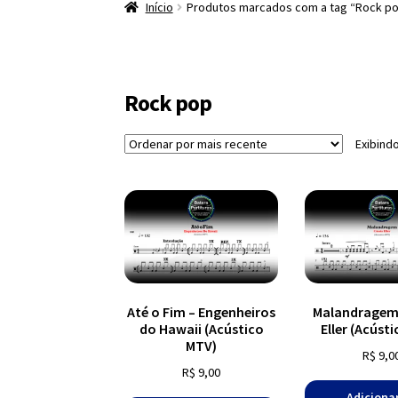
Início
Produtos marcados com a tag “Rock p
Rock pop
Exibind
Até o Fim – Engenheiros
Malandragem 
do Hawaii (Acústico
Eller (Acúst
MTV)
R$
9,0
R$
9,00
Adiciona