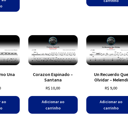
carrinho
ho
omo Una
Corazon Espinado –
Un Recuerdo Qu
Santana
Olvidar – Melendi
0
R$
10,00
R$
9,00
r ao
Adicionar ao
Adicionar ao
ho
carrinho
carrinho