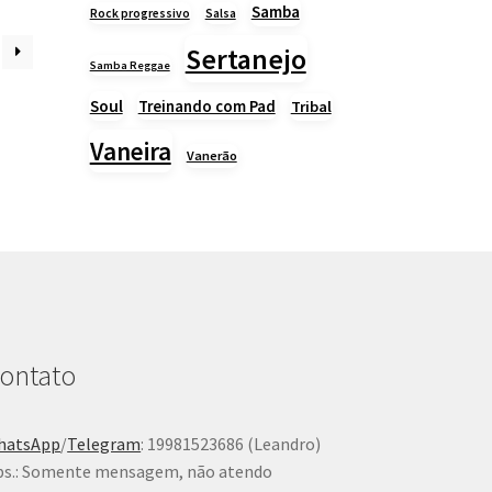
Samba
Rock progressivo
Salsa
Sertanejo
Samba Reggae
Soul
Treinando com Pad
Tribal
Vaneira
Vanerão
ontato
hatsApp
/
Telegram
: 19981523686 (Leandro)
s.: Somente mensagem, não atendo