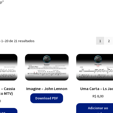
op”
Classificado
o 1–20 de 21 resultados
1
2
por
mais
recente
– Cassia
Imagine – John Lennon
Uma Carta – Ls Ja
ico MTV)
R$
8,00
Download PDF
0
Adicionar ao
r ao