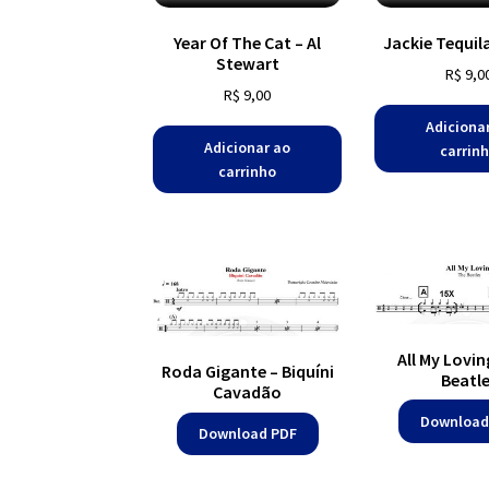
Year Of The Cat – Al
Jackie Tequil
Stewart
R$
9,0
R$
9,00
Adiciona
Adicionar ao
carrin
carrinho
All My Lovin
Roda Gigante – Biquíni
Beatl
Cavadão
Download
Download PDF