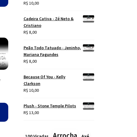
R$
10,00
Cadeira Cativa - Zé Neto &
Cristiano
R$
8,00
Peão Todo Tatuado - Jeninho,
Mariana Fagundes
R$
8,00
Because Of You - Kelly
e
Clarkson
R$
10,00
Plush - Stone Temple Pilots
R$
13,00
Arrocha
Axé
100 Viradas