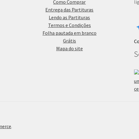
Como Comprar
li
Entrega das Partituras
Lendo as Partituras
Termos e Condições
Folha pautada em branco
Grátis
C
Mapa do site
S
merce
.