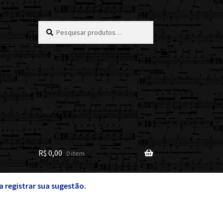
Pesquisar
Pesquisar
por:
R$
0,00
0 item
a registrar sua sugestão
.