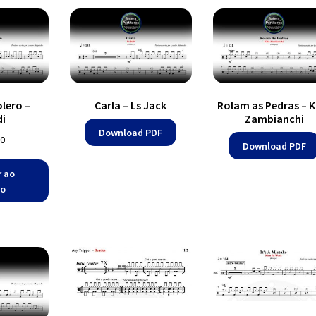
tolero –
Carla – Ls Jack
Rolam as Pedras – K
di
Zambianchi
Download PDF
0
Download PDF
r ao
ho