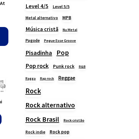
 At
Level 4/5
Level 5/5
MPB
Metal alternativo
Música cristã
Nu Metal
Pagode
Pegue Esse Groove
Pop
Pisadinha
Pop rock
Punk rock
R&B
Reggae
Rap rock
Ragga
Rock
i
Rock alternativo
Rock Brasil
Rock cristão
Rock pop
Rock indie