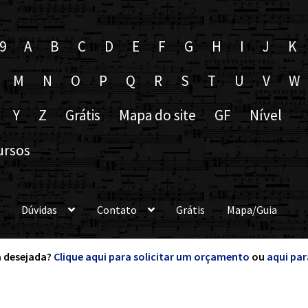
9
A
B
C
D
E
F
G
H
I
J
K
M
N
O
P
Q
R
S
T
U
V
W
Y
Z
Grátis
Mapa do site
GF
Nível
ursos
Dúvidas
Contato
Grátis
Mapa/Guia
 desejada?
Clique aqui para solicitar um orçamento
ou
aqui par