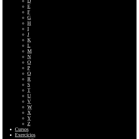
D
E
F
G
H
I
J
K
L
M
N
O
P
Q
R
S
T
U
V
W
X
Y
Z
Cursos
Exercícios