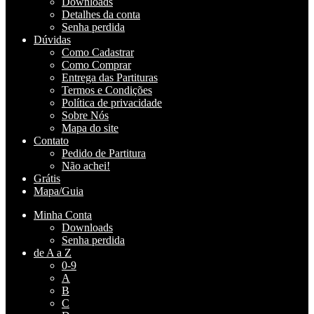
Downloads
Detalhes da conta
Senha perdida
Dúvidas
Como Cadastrar
Como Comprar
Entrega das Partituras
Termos e Condições
Política de privacidade
Sobre Nós
Mapa do site
Contato
Pedido de Partitura
Não achei!
Grátis
Mapa/Guia
Minha Conta
Downloads
Senha perdida
de A a Z
0-9
A
B
C