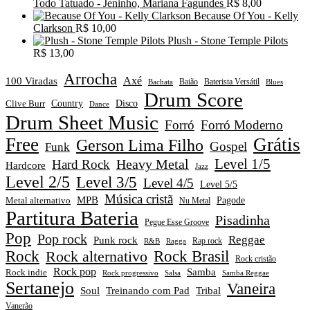
Todo Tatuado - Jeninho, Mariana Fagundes
R$
8,00
Because Of You - Kelly
Clarkson
R$
10,00
Plush - Stone Temple Pilots
R$
13,00
Arrocha
Axé
100 Viradas
Baião
Baterista Versátil
Blues
Bachata
Drum Score
Disco
Clive Burr
Country
Dance
Drum Sheet Music
Forró
Forró Moderno
Free
Grátis
Gerson Lima Filho
Gospel
Funk
Level 1/5
Heavy Metal
Hard Rock
Hardcore
Jazz
Level 2/5
Level 3/5
Level 4/5
Level 5/5
Música cristã
MPB
Pagode
Metal alternativo
Nu Metal
Partitura Bateria
Pisadinha
Pegue Esse Groove
Pop
Pop rock
Reggae
Punk rock
Rap rock
R&B
Ragga
Rock
Rock alternativo
Rock Brasil
Rock cristão
Rock pop
Samba
Rock indie
Rock progressivo
Salsa
Samba Reggae
Sertanejo
Vaneira
Soul
Treinando com Pad
Tribal
Vanerão