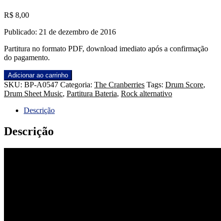
R$
8,00
Publicado: 21 de dezembro de 2016
Partitura no formato PDF, download imediato após a confirmação
do pagamento.
Linger
Adicionar ao carrinho
-
SKU:
BP-A0547
Categoria:
The Cranberries
Tags:
Drum Score
,
The
Drum Sheet Music
,
Partitura Bateria
,
Rock alternativo
Cranberries
quantidade
Descrição
Descrição