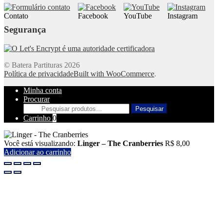
Contato
Facebook
YouTube
Instagram
Segurança
© Batera Partituras 2026
Política de privacidade
Built with WooCommerce
.
Minha conta
Procurar
Pesquisar
Pesquisar
por:
Carrinho
0
Você está visualizando:
Linger – The Cranberries
R$
8,00
Adicionar ao carrinho