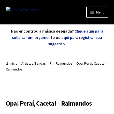
Pular
Pular
Menu
para
para
navegação
o
Expandi
Minha Conta
conteúdo
menu
Não encontrou a música desejada?
Clique aqui para
descen
solicitar um orçamento
ou
aqui para registrar sua
Expandi
sugestão
.
de A a Z
menu
descen
Início
Artistas/Bandas
R
Raimundos
Opa! Peraí, Caceta! –
Cursos
Raimundos
Expandi
Exercícios
menu
descen
Grátis
Opa! Peraí, Caceta! – Raimundos