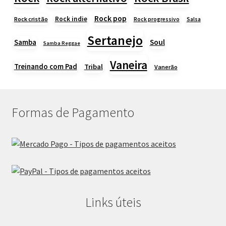
Rock pop
Rock indie
Rock cristão
Rock progressivo
Salsa
Sertanejo
Samba
Soul
Samba Reggae
Vaneira
Treinando com Pad
Tribal
Vanerão
Formas de Pagamento
Links úteis