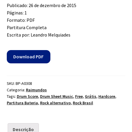
Expandi
Publicado: 26 de dezembro de 2015
Contato
menu
Páginas: 1
descen
Formato: PDF
Expandi
Partitura Completa
Dúvidas
menu
Escrita por: Leandro Melquiades
descen
Mapa do site
Download PDF
SKU:
BP-A0308
Categoria:
Raimundos
Tags:
Drum Score
,
Drum Sheet Music
,
Free
,
Grátis
,
Hardcore
,
Partitura Bateria
,
Rock alternativo
,
Rock Brasil
Descrição