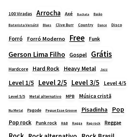
Arrocha
Axé
100 Viradas
Baião
Bachata
Country
Disco
Clive Burr
Baterista Versátil
Blues
Dance
Free
Forró
Forró Moderno
Funk
Grátis
Gerson Lima Filho
Gospel
Heavy Metal
Hard Rock
Hardcore
Jazz
Level 2/5
Level 3/5
Level 1/5
Level 4/5
Música cristã
MPB
Level 5/5
Metal alternativo
Pop
Pisadinha
Pagode
Nu Metal
Pegue Esse Groove
Pop rock
Reggae
Punk rock
Rap rock
R&B
Ragga
Rock
Rock alternativo
Rock Brasil