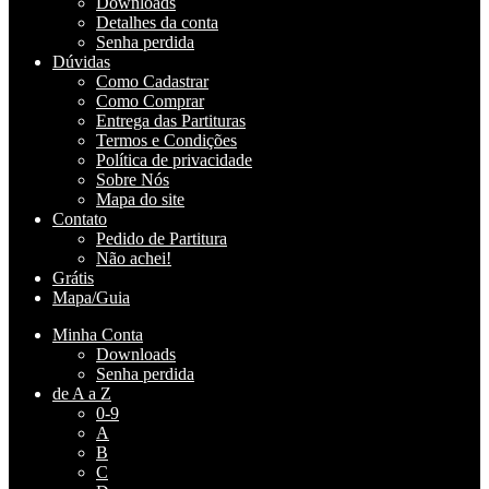
Downloads
Detalhes da conta
Senha perdida
Dúvidas
Como Cadastrar
Como Comprar
Entrega das Partituras
Termos e Condições
Política de privacidade
Sobre Nós
Mapa do site
Contato
Pedido de Partitura
Não achei!
Grátis
Mapa/Guia
Minha Conta
Downloads
Senha perdida
de A a Z
0-9
A
B
C