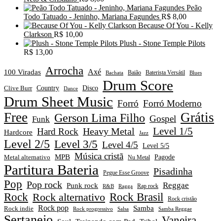
Peão
Todo Tatuado - Jeninho, Mariana Fagundes
R$
8,00
Because Of You - Kelly
Clarkson
R$
10,00
Plush - Stone Temple Pilots
R$
13,00
Arrocha
Axé
100 Viradas
Baião
Baterista Versátil
Blues
Bachata
Drum Score
Disco
Clive Burr
Country
Dance
Drum Sheet Music
Forró
Forró Moderno
Free
Grátis
Gerson Lima Filho
Gospel
Funk
Level 1/5
Heavy Metal
Hard Rock
Hardcore
Jazz
Level 2/5
Level 3/5
Level 4/5
Level 5/5
Música cristã
MPB
Pagode
Metal alternativo
Nu Metal
Partitura Bateria
Pisadinha
Pegue Esse Groove
Pop
Pop rock
Reggae
Punk rock
Rap rock
R&B
Ragga
Rock
Rock alternativo
Rock Brasil
Rock cristão
Rock pop
Samba
Rock indie
Rock progressivo
Salsa
Samba Reggae
Sertanejo
Vaneira