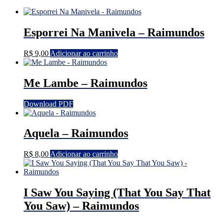
por
mais
recente
Esporrei Na Manivela – Raimundos
R$
9,00
Adicionar ao carrinho
Me Lambe – Raimundos
Download PDF
Aquela – Raimundos
R$
8,00
Adicionar ao carrinho
I Saw You Saying (That You Say That
You Saw) – Raimundos