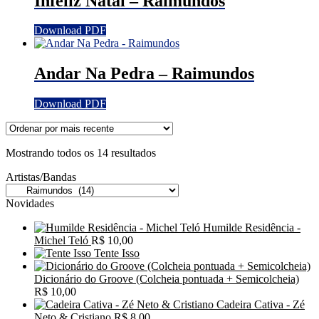
Infeliz Natal – Raimundos
Download PDF
Andar Na Pedra – Raimundos
Download PDF
Classificado
Mostrando todos os 14 resultados
por
Artistas/Bandas
mais
recente
Novidades
Humilde Residência -
Michel Teló
R$
10,00
Tente Isso
Dicionário do Groove (Colcheia pontuada + Semicolcheia)
R$
10,00
Cadeira Cativa - Zé
Neto & Cristiano
R$
8,00