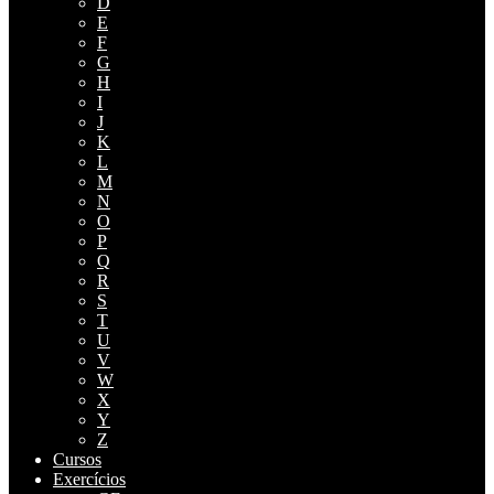
D
E
F
G
H
I
J
K
L
M
N
O
P
Q
R
S
T
U
V
W
X
Y
Z
Cursos
Exercícios