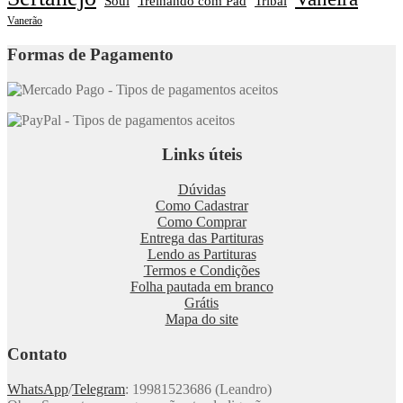
Soul
Treinando com Pad
Tribal
Vanerão
Formas de Pagamento
Links úteis
Dúvidas
Como Cadastrar
Como Comprar
Entrega das Partituras
Lendo as Partituras
Termos e Condições
Folha pautada em branco
Grátis
Mapa do site
Contato
WhatsApp
/
Telegram
: 19981523686 (Leandro)