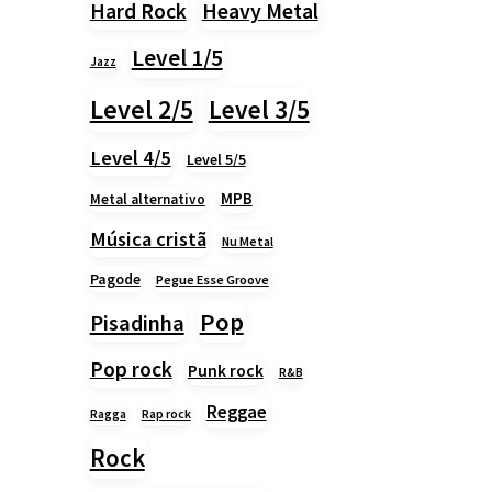
Heavy Metal
Hard Rock
Level 1/5
Jazz
Level 2/5
Level 3/5
Level 4/5
Level 5/5
MPB
Metal alternativo
Música cristã
Nu Metal
Pagode
Pegue Esse Groove
Pop
Pisadinha
Pop rock
Punk rock
R&B
Reggae
Rap rock
Ragga
Rock