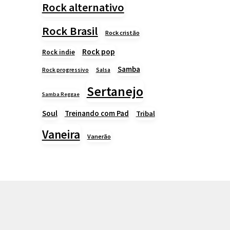
Rock alternativo
Rock Brasil
Rock cristão
Rock pop
Rock indie
Samba
Rock progressivo
Salsa
Sertanejo
Samba Reggae
Soul
Treinando com Pad
Tribal
Vaneira
Vanerão