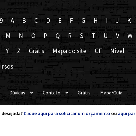
9
A
B
C
D
E
F
G
H
I
J
K
M
N
O
P
Q
R
S
T
U
V
W
Y
Z
Grátis
Mapa do site
GF
Nível
ursos
Dúvidas
Contato
Grátis
Mapa/Guia
 desejada?
Clique aqui para solicitar um orçamento
ou
aqui par