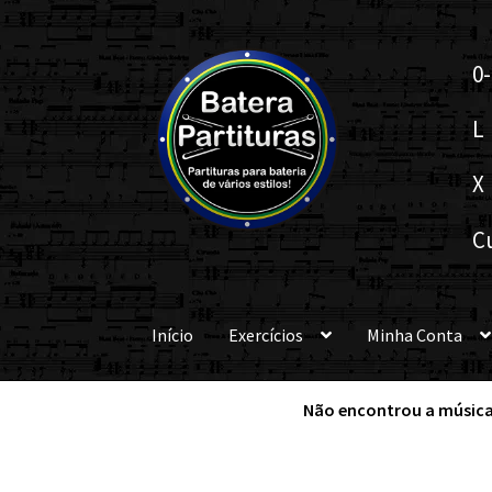
Pular
Pular
0-
para
para
navegação
o
L
conteúdo
X
C
Início
Exercícios
Minha Conta
Não encontrou a música