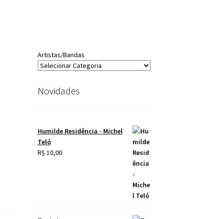
Artistas/Bandas
Novidades
Humilde Residência - Michel
Teló
R$
10,00