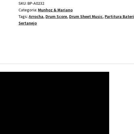
&
SKU:
BP-A0232
Categoria:
Munhoz & Mariano
Mariano
Tags:
Arrocha
,
Drum Score
,
Drum Sheet Music
,
Partitura Bater
quantidade
Sertanejo