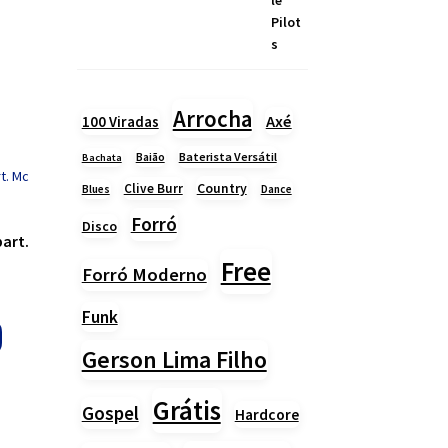
Arrocha
Axé
100 Viradas
Baião
Baterista Versátil
Bachata
Country
Clive Burr
Blues
Dance
Forró
Disco
part.
Free
Forró Moderno
Funk
Gerson Lima Filho
Grátis
Gospel
Hardcore