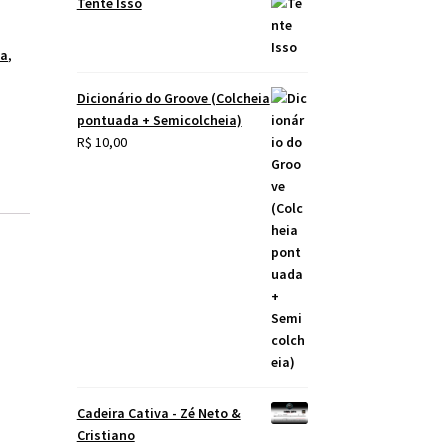
Tente Isso
ia
,
Dicionário do Groove (Colcheia
pontuada + Semicolcheia)
R$
10,00
Cadeira Cativa - Zé Neto &
Cristiano