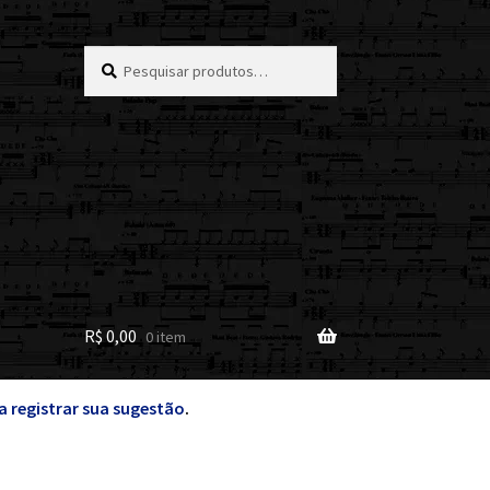
Pesquisar
Pesquisar
por:
R$
0,00
0 item
a registrar sua sugestão
.