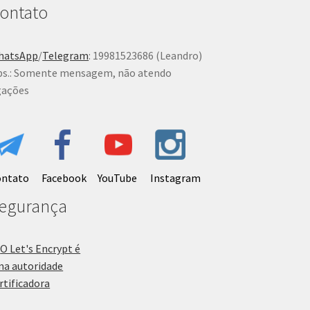
ontato
hatsApp
/
Telegram
: 19981523686 (Leandro)
s.: Somente mensagem, não atendo
gações
ontato
Facebook
YouTube
Instagram
egurança