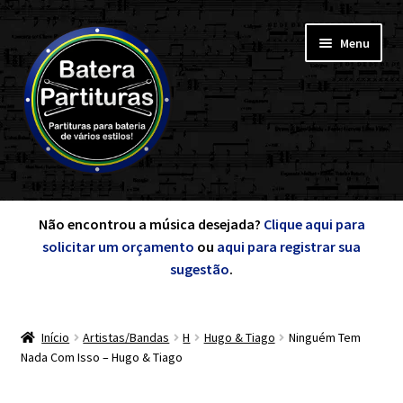
Pular
Pular
Menu
para
para
navegação
o
conteúdo
Expandi
Minha Conta
menu
Não encontrou a música desejada?
Clique aqui para
descen
solicitar um orçamento
ou
aqui para registrar sua
Expandi
sugestão
.
de A a Z
menu
descen
Início
Artistas/Bandas
H
Hugo & Tiago
Ninguém Tem
Cursos
Nada Com Isso – Hugo & Tiago
Expandi