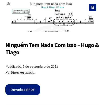
Exercícios
menu
descen
Grátis
Expandi
Contato
menu
descen
Ninguém Tem Nada Com Isso – Hugo &
Expandi
Tiago
Dúvidas
menu
descen
Publicado: 1 de setembro de 2015
Mapa do site
Partitura resumida.
Download PDF