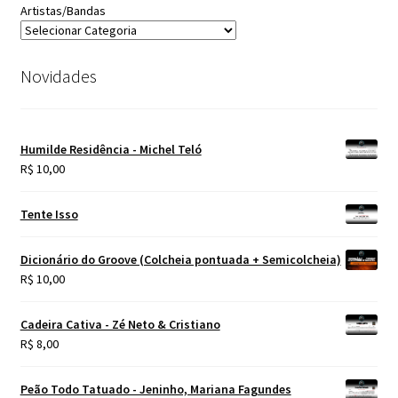
Artistas/Bandas
Novidades
Humilde Residência - Michel Teló
R$
10,00
Tente Isso
Dicionário do Groove (Colcheia pontuada + Semicolcheia)
R$
10,00
Cadeira Cativa - Zé Neto & Cristiano
R$
8,00
Peão Todo Tatuado - Jeninho, Mariana Fagundes