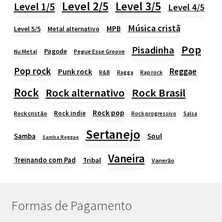
Level 2/5
Level 3/5
Level 1/5
Level 4/5
Música cristã
MPB
Level 5/5
Metal alternativo
Pop
Pisadinha
Pagode
Nu Metal
Pegue Esse Groove
Pop rock
Reggae
Punk rock
Rap rock
R&B
Ragga
Rock
Rock alternativo
Rock Brasil
Rock pop
Rock indie
Rock cristão
Rock progressivo
Salsa
Sertanejo
Samba
Soul
Samba Reggae
Vaneira
Treinando com Pad
Tribal
Vanerão
Formas de Pagamento