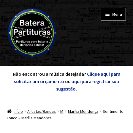
Pular
Pular
Menu
para
para
navegação
o
conteúdo
Expandi
Minha Conta
menu
Não encontrou a música desejada?
Clique aqui para
descen
solicitar um orçamento
ou
aqui para registrar sua
Expandi
sugestão
.
de A a Z
menu
descen
Início
Artistas/Bandas
M
Marília Mendonça
Sentimento
Cursos
Louco – Marília Mendonça
Expandi