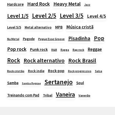
Heavy Metal
Hard Rock
Hardcore
Jazz
Level 2/5
Level 3/5
Level 1/5
Level 4/5
Música cristã
MPB
Level 5/5
Metal alternativo
Pop
Pisadinha
Pagode
Nu Metal
Pegue Esse Groove
Pop rock
Reggae
Punk rock
Rap rock
R&B
Ragga
Rock
Rock alternativo
Rock Brasil
Rock pop
Rock indie
Rock cristão
Rock progressivo
Salsa
Sertanejo
Samba
Soul
Samba Reggae
Vaneira
Treinando com Pad
Tribal
Vanerão