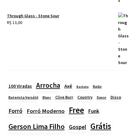
Through Glass - Stone Sour
R$
13,00
Arrocha
Axé
100 Viradas
Baião
Bachata
Country
Disco
Clive Burr
Baterista Versátil
Blues
Dance
Free
Forró
Forró Moderno
Funk
Grátis
Gerson Lima Filho
Gospel