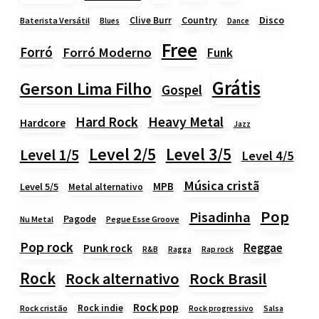
Country
Disco
Clive Burr
Baterista Versátil
Blues
Dance
Free
Forró
Forró Moderno
Funk
Grátis
Gerson Lima Filho
Gospel
Heavy Metal
Hard Rock
Hardcore
Jazz
Level 2/5
Level 3/5
Level 1/5
Level 4/5
Música cristã
MPB
Level 5/5
Metal alternativo
Pop
Pisadinha
Pagode
Nu Metal
Pegue Esse Groove
Pop rock
Reggae
Punk rock
Rap rock
R&B
Ragga
Rock
Rock alternativo
Rock Brasil
Rock pop
Rock indie
Rock cristão
Rock progressivo
Salsa