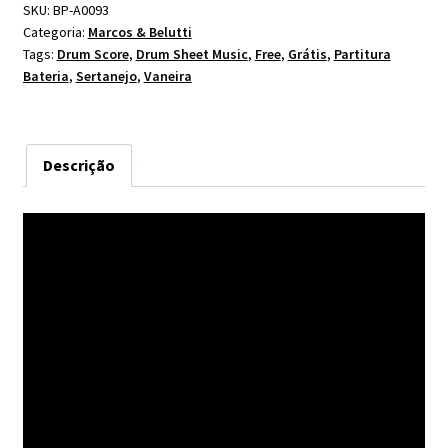
SKU:
BP-A0093
Categoria:
Marcos & Belutti
Tags:
Drum Score
,
Drum Sheet Music
,
Free
,
Grátis
,
Partitura
Bateria
,
Sertanejo
,
Vaneira
Descrição