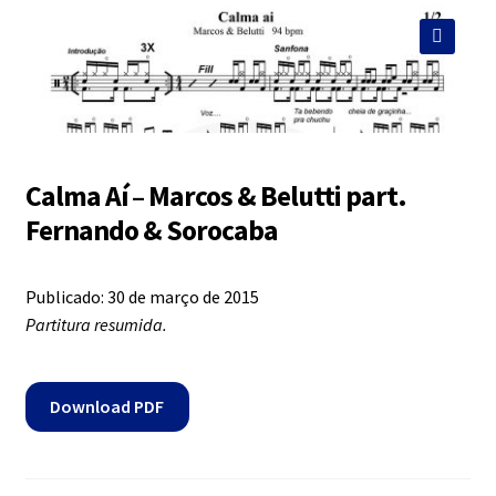
Exercícios
menu
descen
🔍
Grátis
Expandi
Contato
menu
Calma Aí – Marcos & Belutti part.
descen
Fernando & Sorocaba
Expandi
Dúvidas
menu
descen
Publicado: 30 de março de 2015
Partitura resumida.
Mapa do site
Download PDF