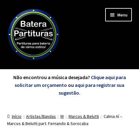
Pular
Pular
Menu
para
para
navegação
o
conteúdo
Expandi
Minha Conta
menu
Não encontrou a música desejada?
Clique aqui para
descen
solicitar um orçamento
ou
aqui para registrar sua
Expandi
sugestão
.
de A a Z
menu
descen
Início
Artistas/Bandas
M
Marcos & Belutti
Calma Aí –
Cursos
Marcos & Belutti part. Fernando & Sorocaba
Expandi