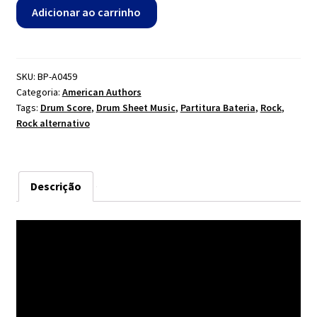
Best
Adicionar ao carrinho
Day
Of
My
Life
SKU:
BP-A0459
Categoria:
American Authors
-
Tags:
Drum Score
,
Drum Sheet Music
,
Partitura Bateria
,
Rock
,
American
Rock alternativo
Authors
quantidade
Descrição