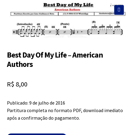
Exercícios
menu
descen
🔍
Grátis
Expandi
Contato
menu
Best Day Of My Life – American
descen
Expandi
Authors
Dúvidas
menu
descen
R$
8,00
Mapa do site
Publicado: 9 de julho de 2016
Partitura completa no formato PDF, download imediato
após a confirmação do pagamento.