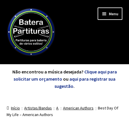
Pular
Pular
Menu
para
para
navegação
o
conteúdo
Expandi
Minha Conta
menu
Não encontrou a música desejada?
Clique aqui para
descen
solicitar um orçamento
ou
aqui para registrar sua
Expandi
sugestão
.
de A a Z
menu
descen
Início
Artistas/Bandas
A
American Authors
Best Day Of
Cursos
My Life – American Authors
Expandi