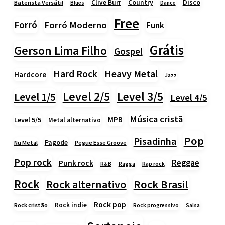
Country
Disco
Clive Burr
Baterista Versátil
Blues
Dance
Free
Forró
Forró Moderno
Funk
Grátis
Gerson Lima Filho
Gospel
Heavy Metal
Hard Rock
Hardcore
Jazz
Level 2/5
Level 3/5
Level 1/5
Level 4/5
Música cristã
MPB
Level 5/5
Metal alternativo
Pop
Pisadinha
Pagode
Nu Metal
Pegue Esse Groove
Pop rock
Reggae
Punk rock
Rap rock
R&B
Ragga
Rock
Rock alternativo
Rock Brasil
Rock pop
Rock indie
Rock cristão
Rock progressivo
Salsa