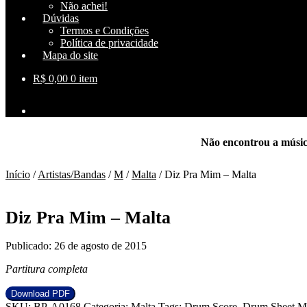
Não achei!
Dúvidas
Termos e Condições
Política de privacidade
Mapa do site
R$
0,00
0 item
Não encontrou a músi
Início
/
Artistas/Bandas
/
M
/
Malta
/
Diz Pra Mim – Malta
Diz Pra Mim – Malta
Publicado: 26 de agosto de 2015
Partitura completa
Download PDF
SKU:
BP-A0168
Categoria:
Malta
Tags:
Drum Score
,
Drum Sheet M