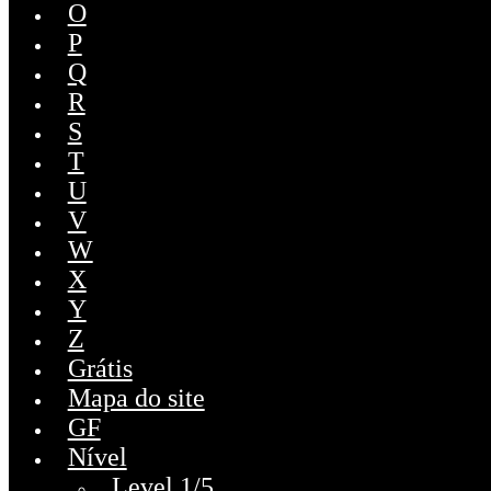
O
P
Q
R
S
T
U
V
W
X
Y
Z
Grátis
Mapa do site
GF
Nível
Level 1/5