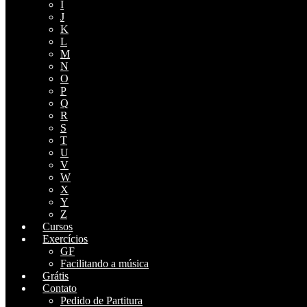
I
J
K
L
M
N
O
P
Q
R
S
T
U
V
W
X
Y
Z
Cursos
Exercícios
GF
Facilitando a música
Grátis
Contato
Pedido de Partitura