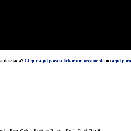
ca desejada?
Clique aqui para solicitar um orçamento
ou
aqui para
usic
,
Free
,
Grátis
,
Partitura Bateria
,
Rock
,
Rock Brasil