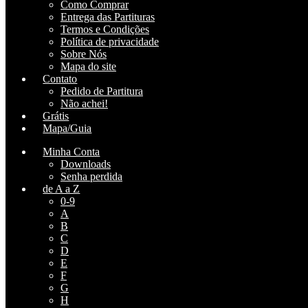
Como Comprar
Entrega das Partituras
Termos e Condições
Política de privacidade
Sobre Nós
Mapa do site
Contato
Pedido de Partitura
Não achei!
Grátis
Mapa/Guia
Minha Conta
Downloads
Senha perdida
de A a Z
0-9
A
B
C
D
E
F
G
H