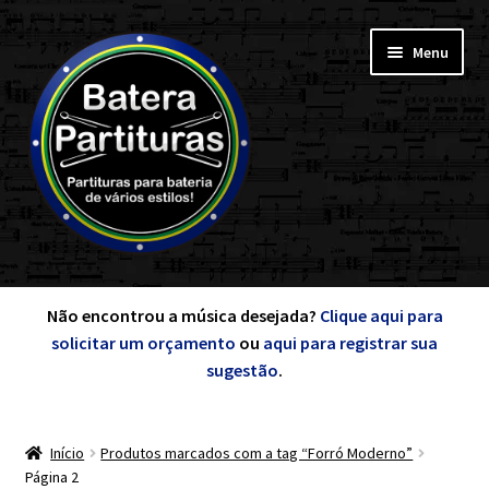
Pular
Pular
Menu
para
para
navegação
o
conteúdo
Expandi
Minha Conta
menu
Não encontrou a música desejada?
Clique aqui para
descen
Expandi
solicitar um orçamento
ou
aqui para registrar sua
de A a Z
menu
sugestão
.
descen
Cursos
Expandi
Início
Produtos marcados com a tag “Forró Moderno”
Exercícios
Página 2
menu