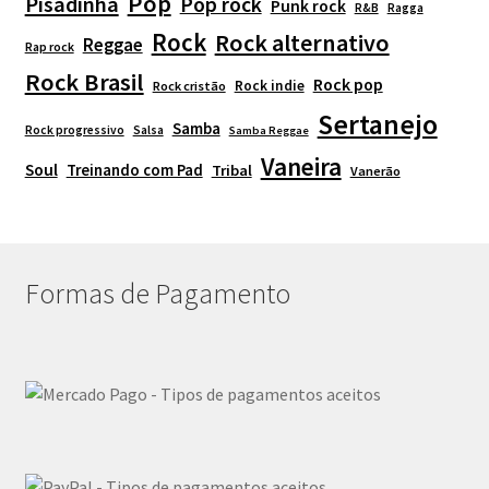
Pop
Pisadinha
Pop rock
Punk rock
R&B
Ragga
Rock
Rock alternativo
Reggae
Rap rock
Rock Brasil
Rock pop
Rock indie
Rock cristão
Sertanejo
Samba
Rock progressivo
Salsa
Samba Reggae
Vaneira
Soul
Treinando com Pad
Tribal
Vanerão
Formas de Pagamento