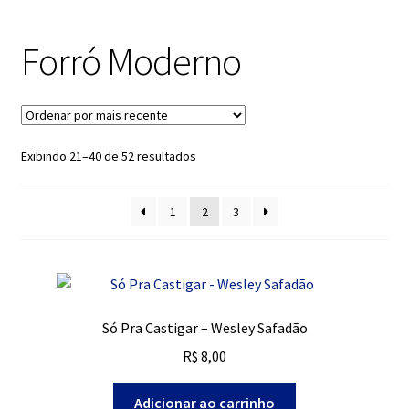
descen
Grátis
Forró Moderno
Expandi
Contato
menu
descen
Expandi
Dúvidas
menu
Classificado
Exibindo 21–40 de 52 resultados
descen
Mapa do site
por
mais
1
2
3
recente
Só Pra Castigar – Wesley Safadão
R$
8,00
Adicionar ao carrinho