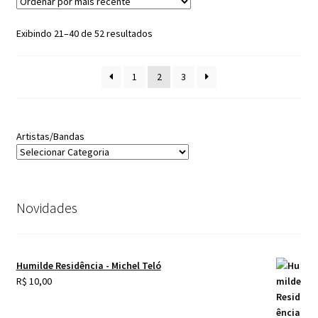
Classificado
Exibindo 21–40 de 52 resultados
por
mais
1
2
3
recente
Artistas/Bandas
Novidades
Humilde Residência - Michel Teló
R$
10,00