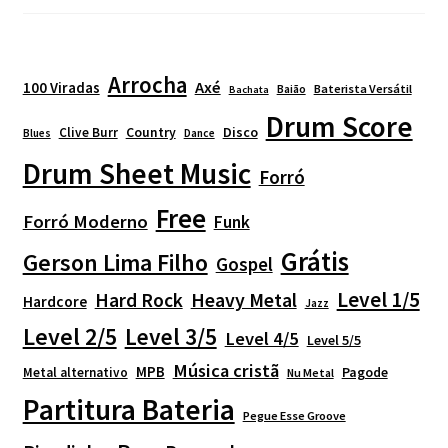
Arrocha
Axé
100 Viradas
Baião
Baterista Versátil
Bachata
Drum Score
Country
Disco
Clive Burr
Blues
Dance
Drum Sheet Music
Forró
Free
Forró Moderno
Funk
Grátis
Gerson Lima Filho
Gospel
Level 1/5
Heavy Metal
Hard Rock
Hardcore
Jazz
Level 2/5
Level 3/5
Level 4/5
Level 5/5
Música cristã
MPB
Pagode
Metal alternativo
Nu Metal
Partitura Bateria
Pegue Esse Groove