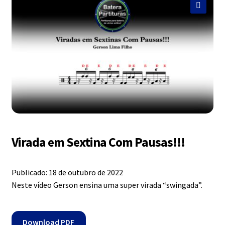
Exercícios
menu
descen
🔍
Grátis
Expandi
Contato
menu
descen
Expandi
Dúvidas
menu
descen
Virada em Sextina Com Pausas!!!
Mapa do site
Publicado: 18 de outubro de 2022
Neste vídeo Gerson ensina uma super virada “swingada”.
Download PDF