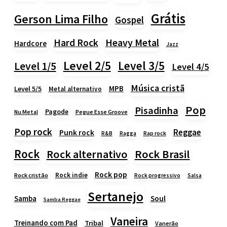
Grátis
Gerson Lima Filho
Gospel
Heavy Metal
Hard Rock
Hardcore
Jazz
Level 2/5
Level 3/5
Level 1/5
Level 4/5
Música cristã
MPB
Level 5/5
Metal alternativo
Pop
Pisadinha
Pagode
Nu Metal
Pegue Esse Groove
Pop rock
Reggae
Punk rock
Rap rock
R&B
Ragga
Rock
Rock alternativo
Rock Brasil
Rock pop
Rock indie
Rock cristão
Rock progressivo
Salsa
Sertanejo
Samba
Soul
Samba Reggae
Vaneira
Treinando com Pad
Tribal
Vanerão