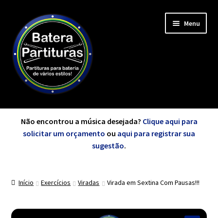
Pular
Pular
Menu
para
para
navegação
o
conteúdo
Expandi
Minha Conta
menu
Não encontrou a música desejada?
Clique aqui para
descen
solicitar um orçamento
ou
aqui para registrar sua
Expandi
sugestão
.
de A a Z
menu
descen
Início
Exercícios
Viradas
Virada em Sextina Com Pausas!!!
Cursos
Expandi