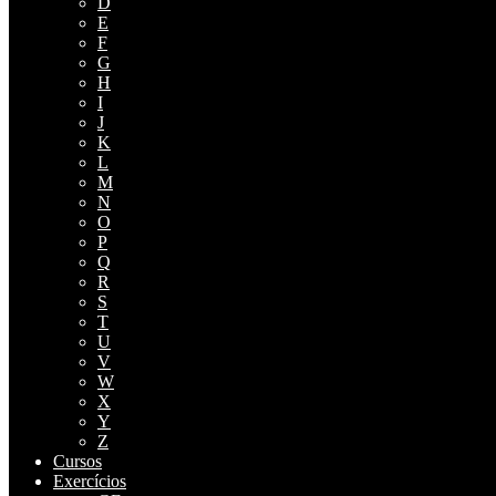
D
E
F
G
H
I
J
K
L
M
N
O
P
Q
R
S
T
U
V
W
X
Y
Z
Cursos
Exercícios