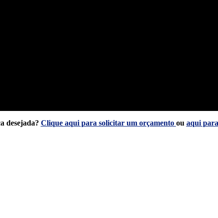
ca desejada?
Clique aqui para solicitar um orçamento
ou
aqui para