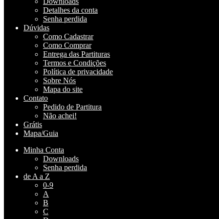
Downloads
Detalhes da conta
Senha perdida
Dúvidas
Como Cadastrar
Como Comprar
Entrega das Partituras
Termos e Condições
Política de privacidade
Sobre Nós
Mapa do site
Contato
Pedido de Partitura
Não achei!
Grátis
Mapa/Guia
Minha Conta
Downloads
Senha perdida
de A a Z
0-9
A
B
C