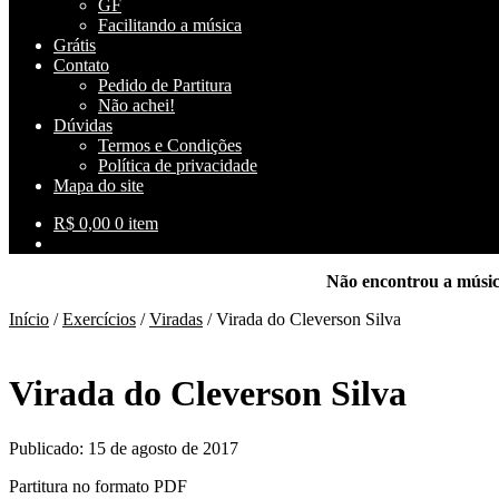
GF
Facilitando a música
Grátis
Contato
Pedido de Partitura
Não achei!
Dúvidas
Termos e Condições
Política de privacidade
Mapa do site
R$
0,00
0 item
Não encontrou a músi
Início
/
Exercícios
/
Viradas
/
Virada do Cleverson Silva
Virada do Cleverson Silva
Publicado: 15 de agosto de 2017
Partitura no formato PDF