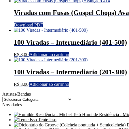
Viradas com Fusas (Gospel Chops) Av
Download PDF
100 Viradas – Intermediário (401-500)
R$
8,00
Adicionar ao carrinho
100 Viradas – Intermediário (201-300)
R$
8,00
Adicionar ao carrinho
Artistas/Bandas
Novidades
Humilde Residência - Mic
Tente Isso
D