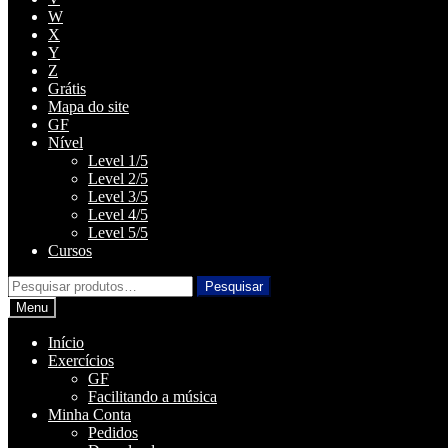
W
X
Y
Z
Grátis
Mapa do site
GF
Nível
Level 1/5
Level 2/5
Level 3/5
Level 4/5
Level 5/5
Cursos
Pesquisar
Pesquisar
por:
Menu
Início
Exercícios
GF
Facilitando a música
Minha Conta
Pedidos