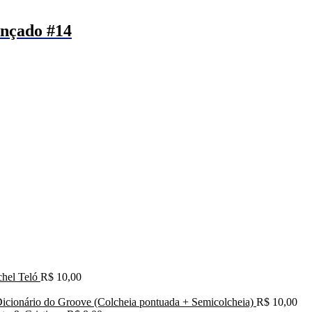
ançado #14
hel Teló
R$
10,00
icionário do Groove (Colcheia pontuada + Semicolcheia)
R$
10,00