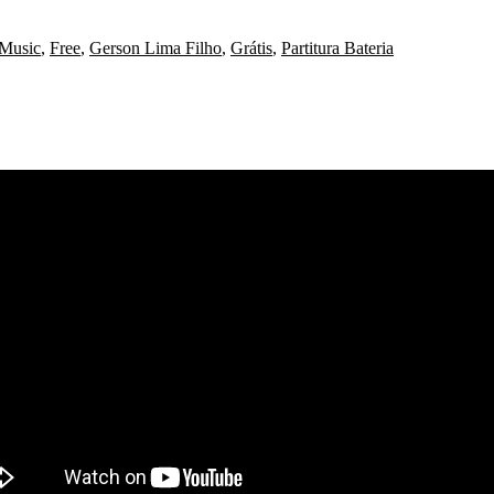
Music
,
Free
,
Gerson Lima Filho
,
Grátis
,
Partitura Bateria