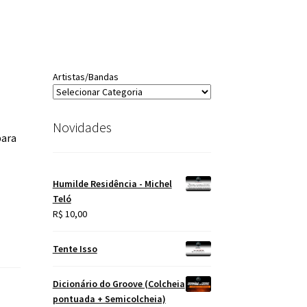
Artistas/Bandas
Novidades
para
Humilde Residência - Michel
Teló
R$
10,00
Tente Isso
Dicionário do Groove (Colcheia
pontuada + Semicolcheia)