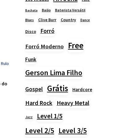
Baião
Baterista Versátil
Bachata
Country
Clive Burr
Blues
Dance
Forró
Disco
Free
Forró Moderno
Funk
Gerson Lima Filho
o do
Grátis
Gospel
Hardcore
Heavy Metal
Hard Rock
Level 1/5
Jazz
Level 2/5
Level 3/5