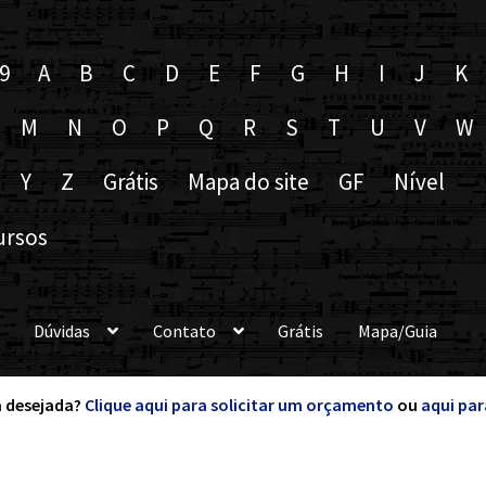
9
A
B
C
D
E
F
G
H
I
J
K
M
N
O
P
Q
R
S
T
U
V
W
Y
Z
Grátis
Mapa do site
GF
Nível
ursos
Dúvidas
Contato
Grátis
Mapa/Guia
 desejada?
Clique aqui para solicitar um orçamento
ou
aqui par