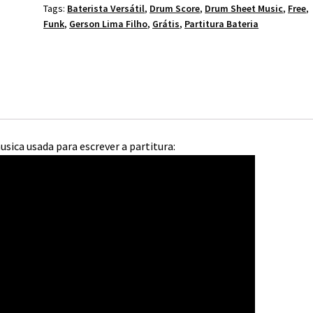
Tags:
Baterista Versátil
,
Drum Score
,
Drum Sheet Music
,
Free
,
Funk
,
Gerson Lima Filho
,
Grátis
,
Partitura Bateria
usica usada para escrever a partitura: