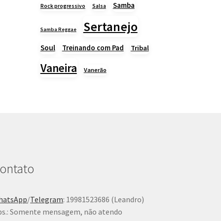
Samba
Rock progressivo
Salsa
Sertanejo
Samba Reggae
Soul
Treinando com Pad
Tribal
Vaneira
Vanerão
ontato
hatsApp
/
Telegram
: 19981523686 (Leandro)
s.: Somente mensagem, não atendo