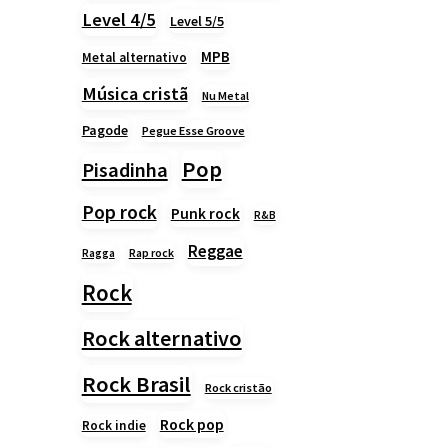
Level 4/5
Level 5/5
MPB
Metal alternativo
Música cristã
Nu Metal
Pagode
Pegue Esse Groove
Pop
Pisadinha
Pop rock
Punk rock
R&B
Reggae
Rap rock
Ragga
Rock
Rock alternativo
Rock Brasil
Rock cristão
Rock pop
Rock indie