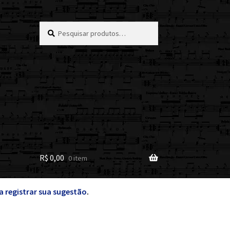
Pesquisar
Pesquisar
por:
R$
0,00
0 item
a registrar sua sugestão
.