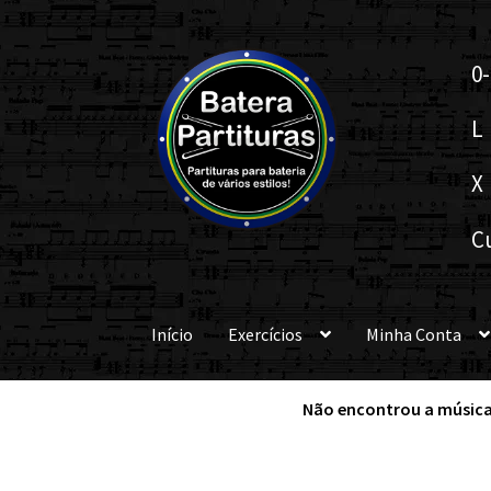
Pular
Pular
0-
para
para
navegação
o
L
conteúdo
X
C
Início
Exercícios
Minha Conta
Não encontrou a música