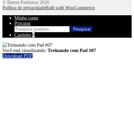
© Batera Partituras 2026
Política de privacidade
Built with WooCommerce
.
Minha conta
Procurar
Pesquisar
Pesquisar
por:
Carrinho
0
Você está visualizando:
Treinando com Pad #07
Download PDF