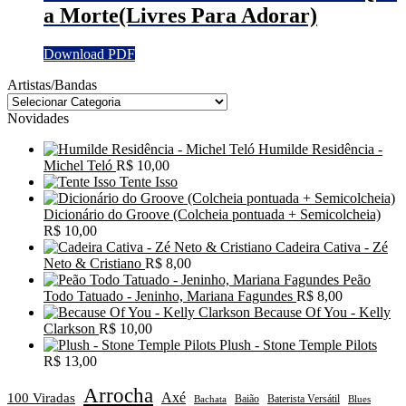
a Morte(Livres Para Adorar)
Download PDF
Artistas/Bandas
Novidades
Humilde Residência -
Michel Teló
R$
10,00
Tente Isso
Dicionário do Groove (Colcheia pontuada + Semicolcheia)
R$
10,00
Cadeira Cativa - Zé
Neto & Cristiano
R$
8,00
Peão
Todo Tatuado - Jeninho, Mariana Fagundes
R$
8,00
Because Of You - Kelly
Clarkson
R$
10,00
Plush - Stone Temple Pilots
R$
13,00
Arrocha
Axé
100 Viradas
Baião
Baterista Versátil
Blues
Bachata