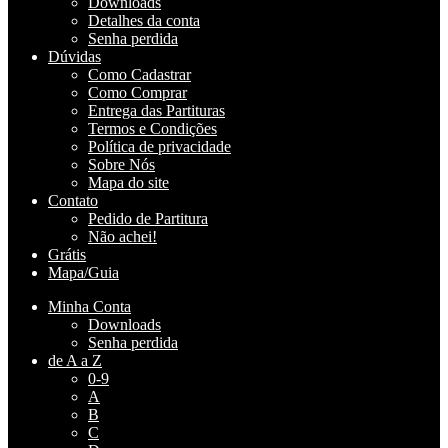
Downloads
Detalhes da conta
Senha perdida
Dúvidas
Como Cadastrar
Como Comprar
Entrega das Partituras
Termos e Condições
Política de privacidade
Sobre Nós
Mapa do site
Contato
Pedido de Partitura
Não achei!
Grátis
Mapa/Guia
Minha Conta
Downloads
Senha perdida
de A a Z
0-9
A
B
C