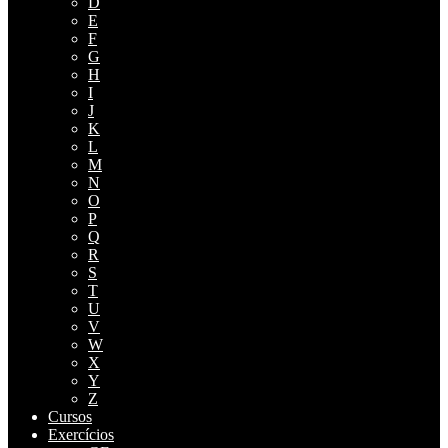
D
E
F
G
H
I
J
K
L
M
N
O
P
Q
R
S
T
U
V
W
X
Y
Z
Cursos
Exercícios