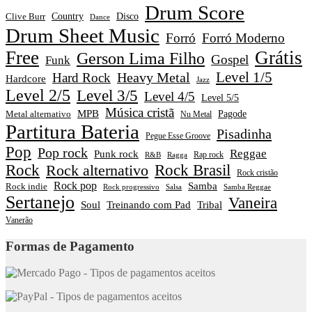
Drum Score
Disco
Clive Burr
Country
Dance
Drum Sheet Music
Forró
Forró Moderno
Free
Grátis
Gerson Lima Filho
Gospel
Funk
Level 1/5
Heavy Metal
Hard Rock
Hardcore
Jazz
Level 2/5
Level 3/5
Level 4/5
Level 5/5
Música cristã
MPB
Pagode
Metal alternativo
Nu Metal
Partitura Bateria
Pisadinha
Pegue Esse Groove
Pop
Pop rock
Reggae
Punk rock
Rap rock
R&B
Ragga
Rock
Rock alternativo
Rock Brasil
Rock cristão
Rock pop
Samba
Rock indie
Rock progressivo
Salsa
Samba Reggae
Sertanejo
Vaneira
Soul
Treinando com Pad
Tribal
Vanerão
Formas de Pagamento