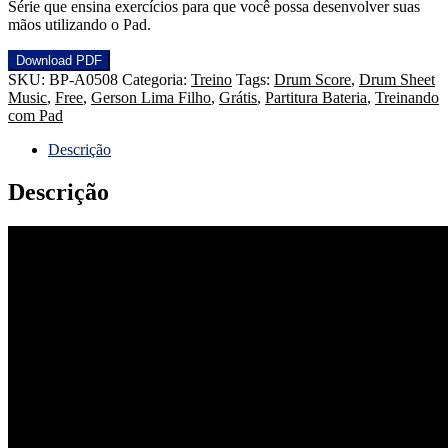
Série que ensina exercícios para que você possa desenvolver suas
mãos utilizando o Pad.
Download PDF
SKU:
BP-A0508
Categoria:
Treino
Tags:
Drum Score
,
Drum Sheet
Music
,
Free
,
Gerson Lima Filho
,
Grátis
,
Partitura Bateria
,
Treinando
com Pad
Descrição
Descrição