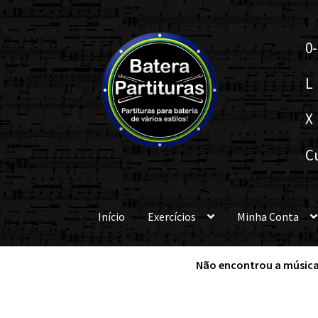
Pular
Pular
0-
para
para
navegação
o
L
conteúdo
X
C
Início
Exercícios
Minha Conta
Não encontrou a música