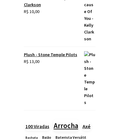
Clarkson
R$
10,00
Plush - Stone Temple Pilots
R$
13,00
Arrocha
Axé
100 Viradas
Baião
Baterista Versátil
Bachata