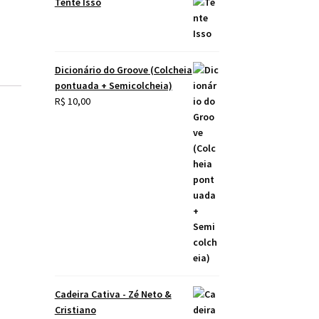
Tente Isso
Dicionário do Groove (Colcheia
pontuada + Semicolcheia)
R$
10,00
Cadeira Cativa - Zé Neto &
Cristiano