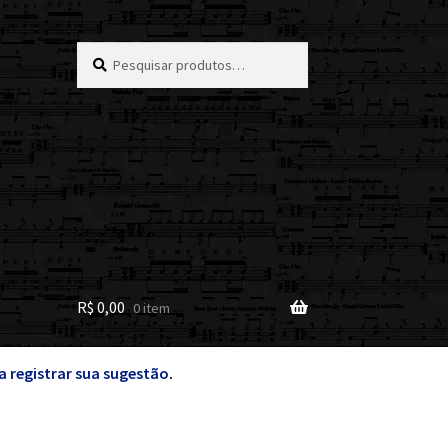
Pesquisar
Pesquisar
por:
R$
0,00
0 item
a registrar sua sugestão
.