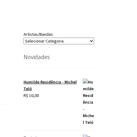
Artistas/Bandas
Novidades
Humilde Residência - Michel
Teló
R$
10,00