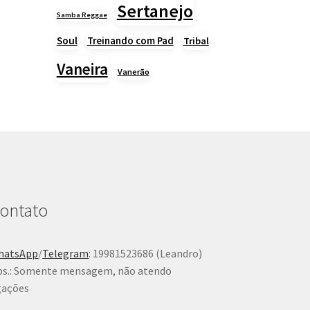
Sertanejo
Samba Reggae
Soul
Treinando com Pad
Tribal
Vaneira
Vanerão
ontato
hatsApp
/
Telegram
: 19981523686 (Leandro)
s.: Somente mensagem, não atendo
gações