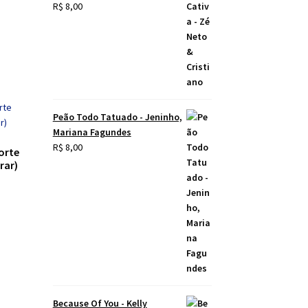
R$
8,00
Peão Todo Tatuado - Jeninho,
Mariana Fagundes
R$
8,00
orte
rar)
Because Of You - Kelly