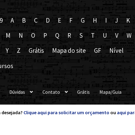
9
A
B
C
D
E
F
G
H
I
J
K
M
N
O
P
Q
R
S
T
U
V
W
Y
Z
Grátis
Mapa do site
GF
Nível
ursos
Dúvidas
Contato
Grátis
Mapa/Guia
 desejada?
Clique aqui para solicitar um orçamento
ou
aqui par