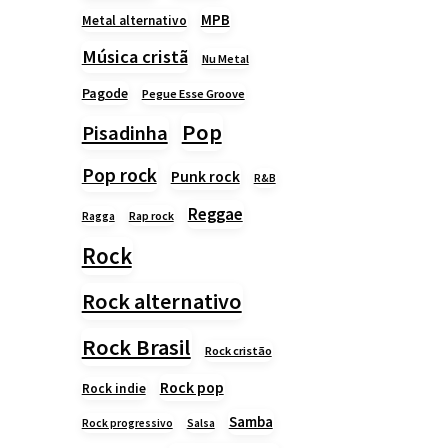
MPB
Metal alternativo
Música cristã
Nu Metal
Pagode
Pegue Esse Groove
Pop
Pisadinha
Pop rock
Punk rock
R&B
Reggae
Rap rock
Ragga
Rock
Rock alternativo
Rock Brasil
Rock cristão
Rock pop
Rock indie
Samba
Rock progressivo
Salsa