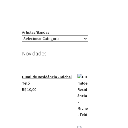
Artistas/Bandas
Novidades
Humilde Residência - Michel
Teló
R$
10,00