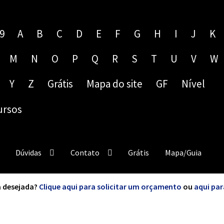
9
A
B
C
D
E
F
G
H
I
J
K
M
N
O
P
Q
R
S
T
U
V
W
Y
Z
Grátis
Mapa do site
GF
Nível
ursos
Dúvidas
Contato
Grátis
Mapa/Guia
 desejada?
Clique aqui para solicitar um orçamento
ou
aqui par