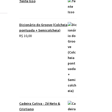
Tente Isso
Dicionário do Groove (Colcheia
pontuada + Semicolcheia)
R$
10,00
Cadeira Cativa - Zé Neto &
Cristiano