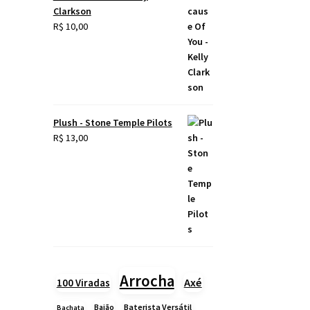
Clarkson
R$
10,00
Plush - Stone Temple Pilots
R$
13,00
Arrocha
Axé
100 Viradas
Baião
Baterista Versátil
Bachata