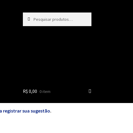
Pesquisar
Pesquisar
por:
R$
0,00
0 item
a registrar sua sugestão
.