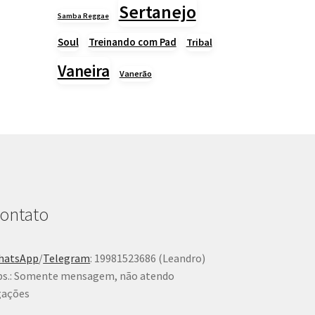
Sertanejo
Samba Reggae
Soul
Treinando com Pad
Tribal
Vaneira
Vanerão
ontato
hatsApp
/
Telegram
: 19981523686 (Leandro)
s.: Somente mensagem, não atendo
gações