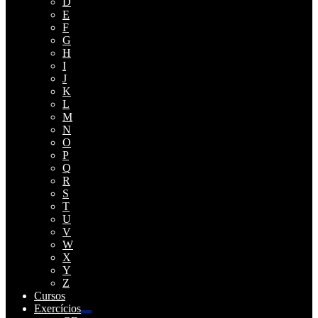
D
E
F
G
H
I
J
K
L
M
N
O
P
Q
R
S
T
U
V
W
X
Y
Z
Cursos
Exercícios
Expandir