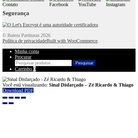
Contato
Facebook
YouTube
Instagram
Segurança
© Batera Partituras 2026
Política de privacidade
Built with WooCommerce
.
Minha conta
Procurar
Pesquisar
Pesquisar
por:
Carrinho
0
Você está visualizando:
Sinal Disfarçado – Zé Ricardo & Thiago
Download PDF