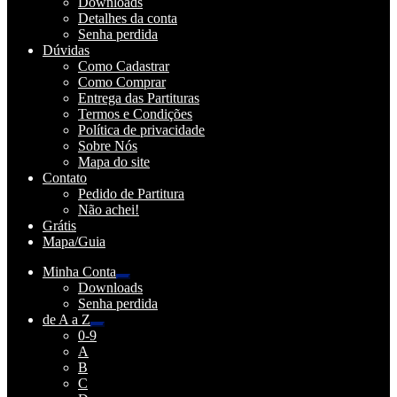
Downloads
Detalhes da conta
Senha perdida
Dúvidas
Como Cadastrar
Como Comprar
Entrega das Partituras
Termos e Condições
Política de privacidade
Sobre Nós
Mapa do site
Contato
Pedido de Partitura
Não achei!
Grátis
Mapa/Guia
Minha Conta
Expandir
Downloads
menu
Senha perdida
descendente
de A a Z
Expandir
0-9
menu
A
descendente
B
C