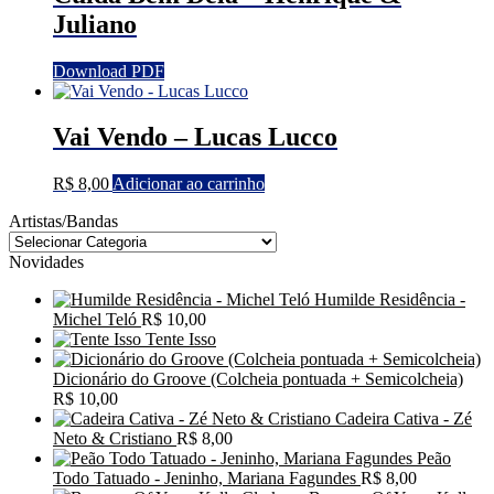
Juliano
Download PDF
Vai Vendo – Lucas Lucco
R$
8,00
Adicionar ao carrinho
Artistas/Bandas
Novidades
Humilde Residência -
Michel Teló
R$
10,00
Tente Isso
Dicionário do Groove (Colcheia pontuada + Semicolcheia)
R$
10,00
Cadeira Cativa - Zé
Neto & Cristiano
R$
8,00
Peão
Todo Tatuado - Jeninho, Mariana Fagundes
R$
8,00