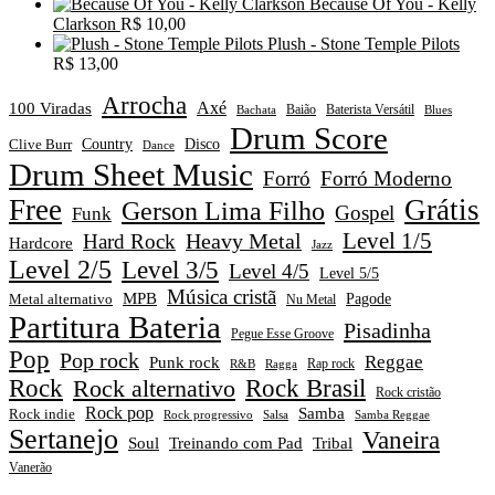
Because Of You - Kelly
Clarkson
R$
10,00
Plush - Stone Temple Pilots
R$
13,00
Arrocha
Axé
100 Viradas
Baião
Baterista Versátil
Blues
Bachata
Drum Score
Disco
Clive Burr
Country
Dance
Drum Sheet Music
Forró
Forró Moderno
Free
Grátis
Gerson Lima Filho
Gospel
Funk
Level 1/5
Heavy Metal
Hard Rock
Hardcore
Jazz
Level 2/5
Level 3/5
Level 4/5
Level 5/5
Música cristã
MPB
Pagode
Metal alternativo
Nu Metal
Partitura Bateria
Pisadinha
Pegue Esse Groove
Pop
Pop rock
Reggae
Punk rock
Rap rock
R&B
Ragga
Rock
Rock alternativo
Rock Brasil
Rock cristão
Rock pop
Samba
Rock indie
Rock progressivo
Salsa
Samba Reggae
Sertanejo
Vaneira
Soul
Treinando com Pad
Tribal
Vanerão