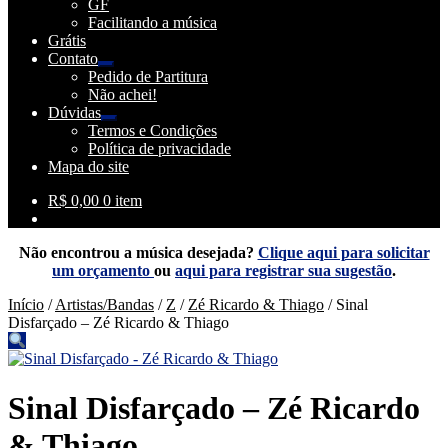
GF
menu
Facilitando a música
descendente
Grátis
Contato
Expandir
Pedido de Partitura
menu
Não achei!
descendente
Dúvidas
Expandir
Termos e Condições
menu
Política de privacidade
descendente
Mapa do site
R$
0,00
0 item
Não encontrou a música desejada?
Clique aqui para solicitar
um orçamento
ou
aqui para registrar sua sugestão
.
Início
/
Artistas/Bandas
/
Z
/
Zé Ricardo & Thiago
/
Sinal
Disfarçado – Zé Ricardo & Thiago
Sinal Disfarçado – Zé Ricardo
& Thiago