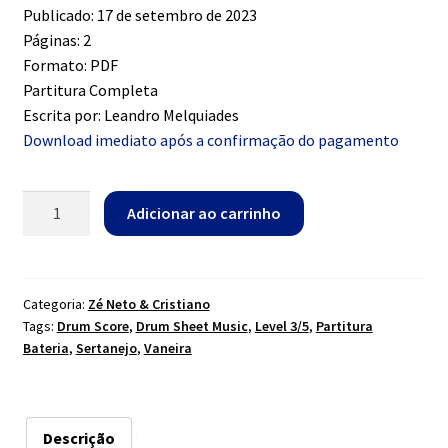
Publicado: 17 de setembro de 2023
Páginas: 2
Formato: PDF
Partitura Completa
Escrita por: Leandro Melquiades
Download imediato após a confirmação do pagamento
Barulho
Adicionar ao carrinho
do
Foguete
-
Zé
Categoria:
Zé Neto & Cristiano
Tags:
Drum Score
,
Drum Sheet Music
,
Level 3/5
,
Partitura
Neto
Bateria
,
Sertanejo
,
Vaneira
&
Cristiano
quantidade
Descrição