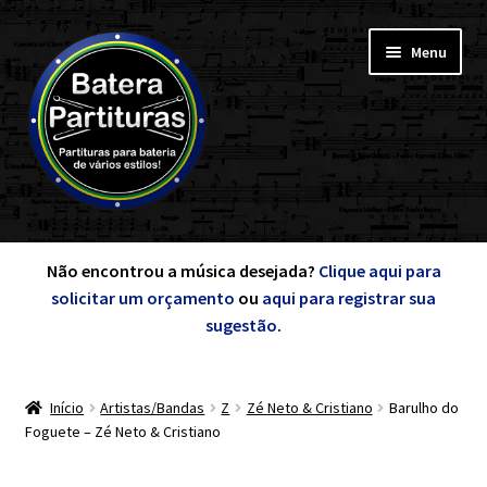
Pular
Pular
Menu
para
para
navegação
o
conteúdo
Expandi
Minha Conta
menu
Não encontrou a música desejada?
Clique aqui para
descen
solicitar um orçamento
ou
aqui para registrar sua
Expandi
sugestão
.
de A a Z
menu
descen
Início
Artistas/Bandas
Z
Zé Neto & Cristiano
Barulho do
Cursos
Foguete – Zé Neto & Cristiano
Expandi