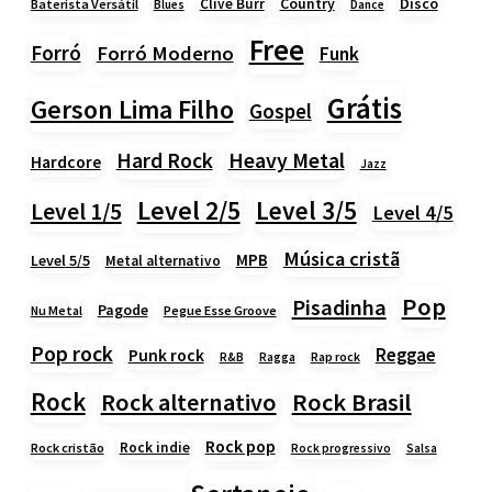
Country
Disco
Clive Burr
Baterista Versátil
Blues
Dance
Free
Forró
Forró Moderno
Funk
Grátis
Gerson Lima Filho
Gospel
Heavy Metal
Hard Rock
Hardcore
Jazz
Level 2/5
Level 3/5
Level 1/5
Level 4/5
Música cristã
MPB
Level 5/5
Metal alternativo
Pop
Pisadinha
Pagode
Nu Metal
Pegue Esse Groove
Pop rock
Reggae
Punk rock
Rap rock
R&B
Ragga
Rock
Rock alternativo
Rock Brasil
Rock pop
Rock indie
Rock cristão
Rock progressivo
Salsa