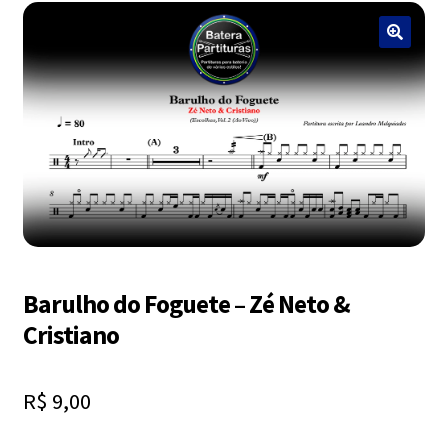
Exercícios
menu
descen
Grátis
Expandi
Contato
menu
descen
Expandi
Dúvidas
menu
descen
Mapa do site
Barulho do Foguete – Zé Neto &
Cristiano
R$
9,00