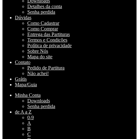
Downloads
Detalhes da conta
Senha perdida
Dúvidas
Como Cadastrar
Como Comprar
Entrega das Partituras
Termos e Condições
Política de privacidade
Sobre Nós
Mapa do site
Contato
Pedido de Partitura
Não achei!
Grátis
Mapa/Guia
Minha Conta
Downloads
Senha perdida
de A a Z
0-9
A
B
C