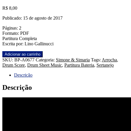
R$
8,00
Publicado: 15 de agosto de 2017
Páginas: 2
Formato: PDF
Partitura Completa
Escrita por: Lino Gallinucci
Regime
Adicionar ao carrinho
Fechado
SKU:
BP-A0677
Categoria:
Simone & Simaria
Tags:
Arrocha
,
-
Drum Score
,
Drum Sheet Music
,
Partitura Bateria
,
Sertanejo
Simone
&
Descrição
Simaria
quantidade
Descrição