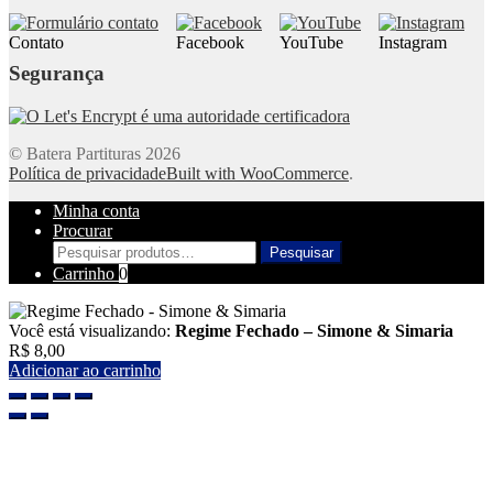
Contato
Facebook
YouTube
Instagram
Segurança
© Batera Partituras 2026
Política de privacidade
Built with WooCommerce
.
Minha conta
Procurar
Pesquisar
Pesquisar
por:
Carrinho
0
Você está visualizando:
Regime Fechado – Simone & Simaria
R$
8,00
Adicionar ao carrinho