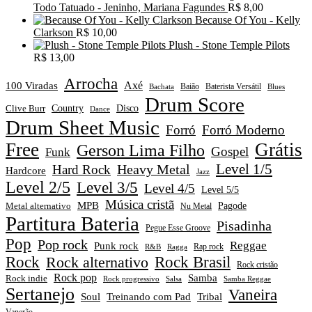
Todo Tatuado - Jeninho, Mariana Fagundes
R$
8,00
Because Of You - Kelly
Clarkson
R$
10,00
Plush - Stone Temple Pilots
R$
13,00
Arrocha
Axé
100 Viradas
Baião
Baterista Versátil
Blues
Bachata
Drum Score
Disco
Clive Burr
Country
Dance
Drum Sheet Music
Forró
Forró Moderno
Free
Grátis
Gerson Lima Filho
Gospel
Funk
Level 1/5
Heavy Metal
Hard Rock
Hardcore
Jazz
Level 2/5
Level 3/5
Level 4/5
Level 5/5
Música cristã
MPB
Pagode
Metal alternativo
Nu Metal
Partitura Bateria
Pisadinha
Pegue Esse Groove
Pop
Pop rock
Reggae
Punk rock
Rap rock
R&B
Ragga
Rock
Rock alternativo
Rock Brasil
Rock cristão
Rock pop
Samba
Rock indie
Rock progressivo
Salsa
Samba Reggae
Sertanejo
Vaneira
Soul
Treinando com Pad
Tribal
Vanerão