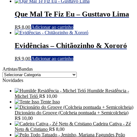
Que Mal Te Fiz Eu – Gusttavo Lima
R$
8,00
Adicionar ao carrinho
Evidências – Chitãozinho & Xororó
R$
9,00
Adicionar ao carrinho
Artistas/Bandas
Novidades
Humilde Residência -
Michel Teló
R$
10,00
Tente Isso
Dicionário do Groove (Colcheia pontuada + Semicolcheia)
R$
10,00
Cadeira Cativa - Zé
Neto & Cristiano
R$
8,00
Peão