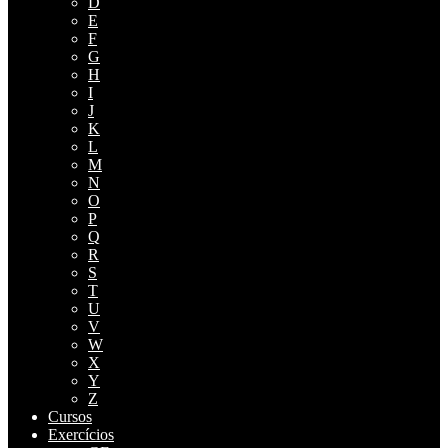
D
E
F
G
H
I
J
K
L
M
N
O
P
Q
R
S
T
U
V
W
X
Y
Z
Cursos
Exercícios