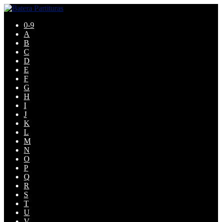
Pular
Pular
para
para
0-9
navegação
o
A
conteúdo
B
C
D
E
F
G
H
I
J
K
L
M
N
O
P
Q
R
S
T
U
V