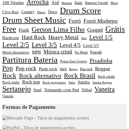
Arrocha
Axé
100 Viradas
Baião
Baterista Versátil
Blues
Bachata
Drum Score
Disco
Clive Burr
Country
Dance
Drum Sheet Music
Forró
Forró Moderno
Free
Grátis
Gerson Lima Filho
Gospel
Funk
Level 1/5
Heavy Metal
Hard Rock
Hardcore
Jazz
Level 2/5
Level 3/5
Level 4/5
Level 5/5
Música cristã
MPB
Pagode
Metal alternativo
Nu Metal
Partitura Bateria
Pisadinha
Pegue Esse Groove
Pop
Pop rock
Reggae
Punk rock
Rap rock
R&B
Ragga
Rock
Rock alternativo
Rock Brasil
Rock cristão
Rock pop
Samba
Rock indie
Rock progressivo
Salsa
Samba Reggae
Sertanejo
Vaneira
Soul
Treinando com Pad
Tribal
Vanerão
Formas de Pagamento