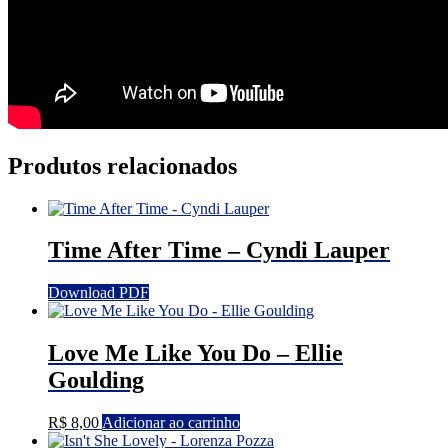
Produtos relacionados
Time After Time – Cyndi Lauper
Download PDF
Love Me Like You Do – Ellie
Goulding
R$
8,00
Adicionar ao carrinho