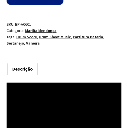
Cupido
é
Gari
-
SKU:
BP-A0601
Categoria:
Marília Mendonça
Marília
Tags:
Drum Score
,
Drum Sheet Music
,
Partitura Bateria
,
Mendonça
Sertanejo
,
Vaneira
quantidade
Descrição