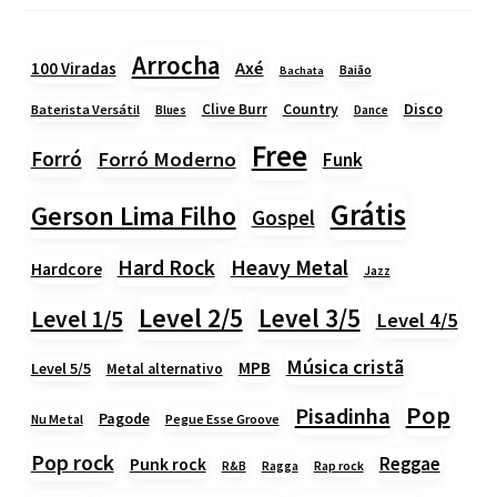
Arrocha
Axé
100 Viradas
Baião
Bachata
Country
Disco
Clive Burr
Baterista Versátil
Blues
Dance
Free
Forró
Forró Moderno
Funk
Grátis
Gerson Lima Filho
Gospel
Heavy Metal
Hard Rock
Hardcore
Jazz
Level 2/5
Level 3/5
Level 1/5
Level 4/5
Música cristã
MPB
Level 5/5
Metal alternativo
Pop
Pisadinha
Pagode
Nu Metal
Pegue Esse Groove
Pop rock
Reggae
Punk rock
Rap rock
R&B
Ragga