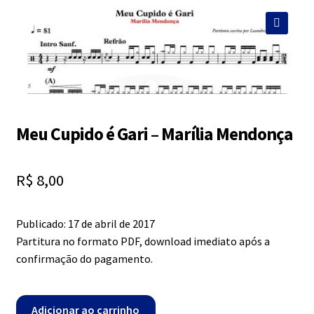
Exercícios
menu
descen
🔍
Grátis
Expandi
Contato
menu
descen
Meu Cupido é Gari – Marília Mendonça
Expandi
Dúvidas
menu
R$
8,00
descen
Mapa do site
Publicado: 17 de abril de 2017
Partitura no formato PDF, download imediato após a
confirmação do pagamento.
Meu
Adicionar ao carrinho