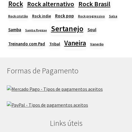
Rock
Rock alternativo
Rock Brasil
Rock pop
Rock indie
Rock cristão
Rock progressivo
Salsa
Sertanejo
Samba
Soul
Samba Reggae
Vaneira
Treinando com Pad
Tribal
Vanerão
Formas de Pagamento
Links úteis