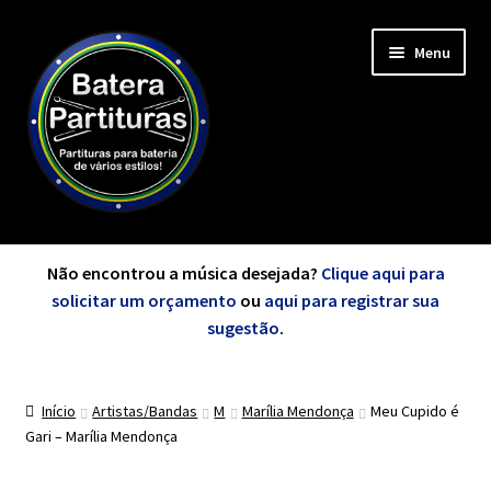
Pular
Pular
Menu
para
para
navegação
o
conteúdo
Expandi
Minha Conta
menu
Não encontrou a música desejada?
Clique aqui para
descen
solicitar um orçamento
ou
aqui para registrar sua
Expandi
sugestão
.
de A a Z
menu
descen
Início
Artistas/Bandas
M
Marília Mendonça
Meu Cupido é
Cursos
Gari – Marília Mendonça
Expandi