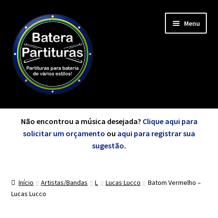
Pular
Pular
Menu
para
para
navegação
o
conteúdo
Expandi
Minha Conta
menu
Não encontrou a música desejada?
Clique aqui para
descen
solicitar um orçamento
ou
aqui para registrar sua
Expandi
sugestão
.
de A a Z
menu
descen
Início
Artistas/Bandas
L
Lucas Lucco
Batom Vermelho –
Cursos
Lucas Lucco
Expandi