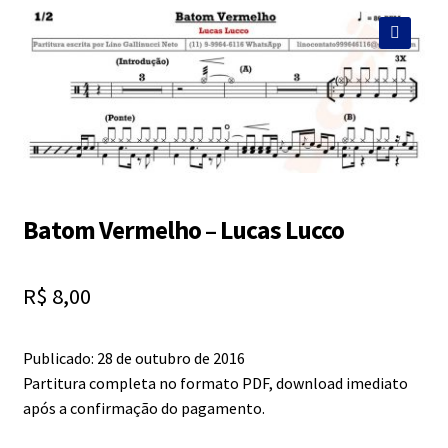
Exercícios
menu
descen
🔍
Grátis
Expandi
Contato
menu
descen
Expandi
Dúvidas
Batom Vermelho – Lucas Lucco
menu
descen
R$
8,00
Mapa do site
Publicado: 28 de outubro de 2016
Partitura completa no formato PDF, download imediato
após a confirmação do pagamento.