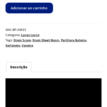
Batom
Adicionar ao carrinho
Vermelho
-
Lucas
Lucco
SKU:
BP-A0515
Categoria:
Lucas Lucco
quantidade
Tags:
Drum Score
,
Drum Sheet Music
,
Partitura Bateria
,
Sertanejo
,
Vaneira
Descrição