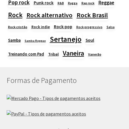
Pop rock
Reggae
Punk rock
Rap rock
R&B
Ragga
Rock
Rock alternativo
Rock Brasil
Rock pop
Rock indie
Rock cristão
Rock progressivo
Salsa
Sertanejo
Samba
Soul
Samba Reggae
Vaneira
Treinando com Pad
Tribal
Vanerão
Formas de Pagamento