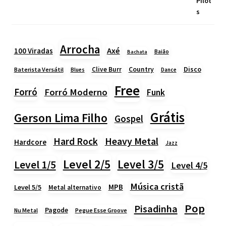
Arrocha
Axé
100 Viradas
Baião
Bachata
Country
Disco
Clive Burr
Baterista Versátil
Blues
Dance
Free
Forró
Forró Moderno
Funk
Grátis
Gerson Lima Filho
Gospel
Heavy Metal
Hard Rock
Hardcore
Jazz
Level 2/5
Level 3/5
Level 1/5
Level 4/5
Música cristã
MPB
Level 5/5
Metal alternativo
Pop
Pisadinha
Pagode
Nu Metal
Pegue Esse Groove