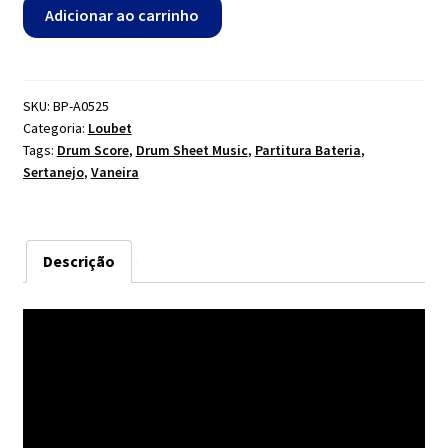
Muié,
Adicionar ao carrinho
Chapéu
e
Butina
-
SKU:
BP-A0525
Categoria:
Loubet
Loubet
Tags:
Drum Score
,
Drum Sheet Music
,
Partitura Bateria
,
quantidade
Sertanejo
,
Vaneira
Descrição