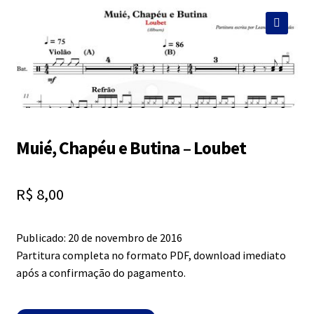
Exercícios
menu
descen
🔍
Grátis
Expandi
Contato
menu
descen
Muié, Chapéu e Butina – Loubet
Expandi
Dúvidas
menu
descen
R$
8,00
Mapa do site
Publicado: 20 de novembro de 2016
Partitura completa no formato PDF, download imediato
após a confirmação do pagamento.