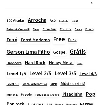
Arrocha
Axé
100 Viradas
Baião
Bachata
Country
Disco
Clive Burr
Baterista Versátil
Blues
Dance
Free
Forró
Forró Moderno
Funk
Grátis
Gerson Lima Filho
Gospel
Heavy Metal
Hard Rock
Hardcore
Jazz
Level 2/5
Level 3/5
Level 1/5
Level 4/5
Música cristã
MPB
Level 5/5
Metal alternativo
Pop
Pisadinha
Pagode
Nu Metal
Pegue Esse Groove
Pop rock
Reggae
Punk rock
Rap rock
R&B
Ragga