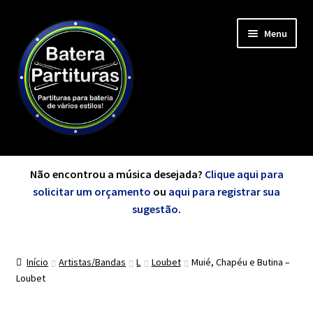
Pular
Pular
Menu
para
para
navegação
o
conteúdo
Expandi
Minha Conta
menu
Não encontrou a música desejada?
Clique aqui para
descen
solicitar um orçamento
ou
aqui para registrar sua
Expandi
sugestão
.
de A a Z
menu
descen
Início
Artistas/Bandas
L
Loubet
Muié, Chapéu e Butina –
Cursos
Loubet
Expandi