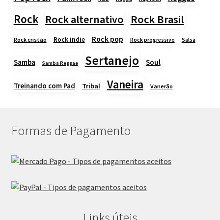
Rock
Rock alternativo
Rock Brasil
Rock pop
Rock indie
Rock cristão
Rock progressivo
Salsa
Sertanejo
Samba
Soul
Samba Reggae
Vaneira
Treinando com Pad
Tribal
Vanerão
Formas de Pagamento
Links úteis