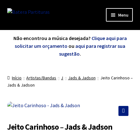
Pular
Pular
Menu
para
para
navegação
o
Minha Conta
conteúdo
Não encontrou a música desejada?
Clique aqui para
solicitar um orçamento
ou
aqui para registrar sua
sugestão
.
de A a Z
Início
Artistas/Bandas
J
Jads & Jadson
Jeito Carinhoso –
Cursos
Jads & Jadson
Exercícios
🔍
Grátis
Jeito Carinhoso – Jads & Jadson