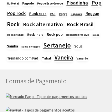
Pop
Pisadinha
Pagode
Nu Metal
Pegue Esse Groove
Pop rock
Reggae
Punk rock
Rap rock
R&B
Ragga
Rock
Rock alternativo
Rock Brasil
Rock pop
Rock indie
Rock cristão
Rock progressivo
Salsa
Sertanejo
Samba
Soul
Samba Reggae
Vaneira
Treinando com Pad
Tribal
Vanerão
Formas de Pagamento