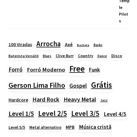
Arrocha
Axé
100 Viradas
Baião
Bachata
Country
Disco
Clive Burr
Baterista Versátil
Blues
Dance
Free
Forró
Forró Moderno
Funk
Grátis
Gerson Lima Filho
Gospel
Heavy Metal
Hard Rock
Hardcore
Jazz
Level 2/5
Level 3/5
Level 1/5
Level 4/5
Música cristã
MPB
Level 5/5
Metal alternativo