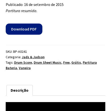
Publicado: 16 de setembro de 2015
Contato
Partitura resumida.
Dúvidas
Download PDF
Mapa do site
SKU:
BP-A0241
Categoria:
Jads & Jadson
Tags:
Drum Score
,
Drum Sheet Music
,
Free
,
Grátis
,
Partitura
Bateria
,
Vaneira
Descrição