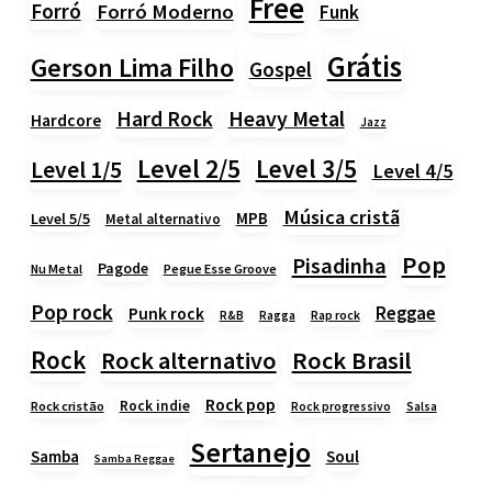
Free
Forró
Forró Moderno
Funk
Grátis
Gerson Lima Filho
Gospel
Heavy Metal
Hard Rock
Hardcore
Jazz
Level 2/5
Level 3/5
Level 1/5
Level 4/5
Música cristã
MPB
Level 5/5
Metal alternativo
Pop
Pisadinha
Pagode
Nu Metal
Pegue Esse Groove
Pop rock
Reggae
Punk rock
Rap rock
R&B
Ragga
Rock
Rock alternativo
Rock Brasil
Rock pop
Rock indie
Rock cristão
Rock progressivo
Salsa
Sertanejo
Samba
Soul
Samba Reggae