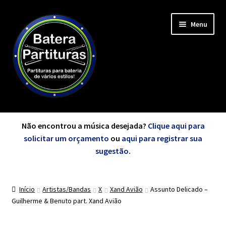
Pular
Pular
Menu
para
para
navegação
o
conteúdo
Expandi
Minha Conta
menu
Não encontrou a música desejada?
Clique aqui para
descen
solicitar um orçamento
ou
aqui para registrar sua
Expandi
sugestão
.
de A a Z
menu
descen
Início
Artistas/Bandas
X
Xand Avião
Assunto Delicado –
Cursos
Guilherme & Benuto part. Xand Avião
Expandi