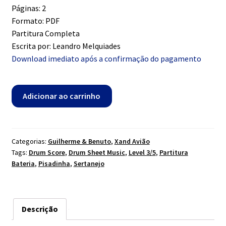
Páginas: 2
Formato: PDF
Partitura Completa
Escrita por: Leandro Melquiades
Download imediato após a confirmação do pagamento
Assunto
Adicionar ao carrinho
Delicado
-
Guilherme
&
Categorias:
Guilherme & Benuto
,
Xand Avião
Tags:
Drum Score
,
Drum Sheet Music
,
Level 3/5
,
Partitura
Benuto
Bateria
,
Pisadinha
,
Sertanejo
part.
Xand
Avião
quantidade
Descrição