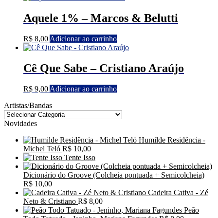
Aquele 1% – Marcos & Belutti
R$
8,00
Adicionar ao carrinho
Cê Que Sabe – Cristiano Araújo
R$
9,00
Adicionar ao carrinho
Artistas/Bandas
Novidades
Humilde Residência -
Michel Teló
R$
10,00
Tente Isso
Dicionário do Groove (Colcheia pontuada + Semicolcheia)
R$
10,00
Cadeira Cativa - Zé
Neto & Cristiano
R$
8,00
Peão