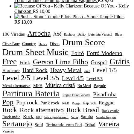
Todo Tatuado - Jeninho, Mariana Fagundes
R$
8,00
Because Of You - Kelly
Clarkson
R$
10,00
Plush - Stone Temple Pilots
R$
13,00
Arrocha
Axé
100 Viradas
Baião
Baterista Versátil
Blues
Bachata
Drum Score
Disco
Clive Burr
Country
Dance
Drum Sheet Music
Forró
Forró Moderno
Free
Grátis
Gerson Lima Filho
Gospel
Funk
Level 1/5
Heavy Metal
Hard Rock
Hardcore
Jazz
Level 2/5
Level 3/5
Level 4/5
Level 5/5
Música cristã
MPB
Pagode
Metal alternativo
Nu Metal
Partitura Bateria
Pisadinha
Pegue Esse Groove
Pop
Pop rock
Reggae
Punk rock
Rap rock
R&B
Ragga
Rock
Rock alternativo
Rock Brasil
Rock cristão
Rock pop
Samba
Rock indie
Rock progressivo
Salsa
Samba Reggae
Sertanejo
Vaneira
Soul
Treinando com Pad
Tribal
Vanerão