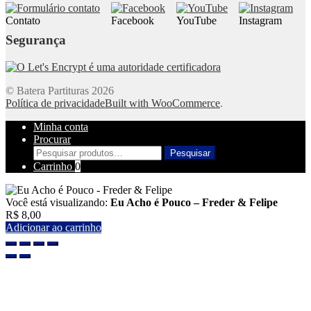
Contato
Facebook
YouTube
Instagram
Segurança
© Batera Partituras 2026
Política de privacidade
Built with WooCommerce
.
Minha conta
Procurar
Pesquisar
Pesquisar
por:
Carrinho
0
Você está visualizando:
Eu Acho é Pouco – Freder & Felipe
R$
8,00
Adicionar ao carrinho