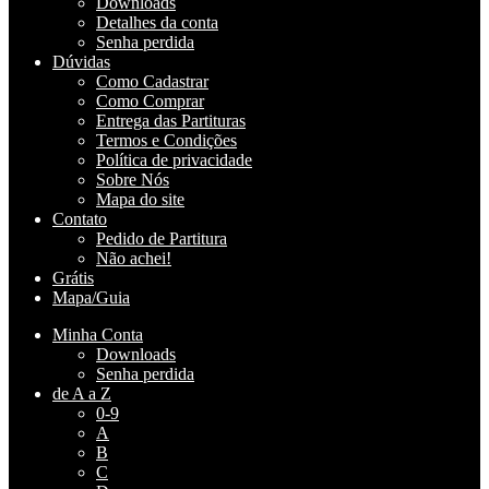
Downloads
Detalhes da conta
Senha perdida
Dúvidas
Como Cadastrar
Como Comprar
Entrega das Partituras
Termos e Condições
Política de privacidade
Sobre Nós
Mapa do site
Contato
Pedido de Partitura
Não achei!
Grátis
Mapa/Guia
Minha Conta
Downloads
Senha perdida
de A a Z
0-9
A
B
C