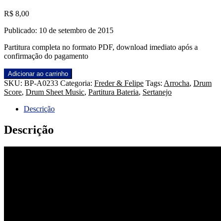
R$
8,00
Publicado: 10 de setembro de 2015
Partitura completa no formato PDF, download imediato após a
confirmação do pagamento
Eu
Adicionar ao carrinho
Acho
SKU:
BP-A0233
Categoria:
Freder & Felipe
Tags:
Arrocha
,
Drum
é
Score
,
Drum Sheet Music
,
Partitura Bateria
,
Sertanejo
Pouco
-
Descrição
Freder
&
Descrição
Felipe
quantidade