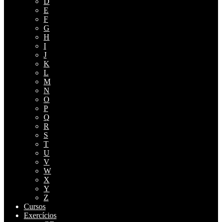
D
E
F
G
H
I
J
K
L
M
N
O
P
Q
R
S
T
U
V
W
X
Y
Z
Cursos
Exercícios