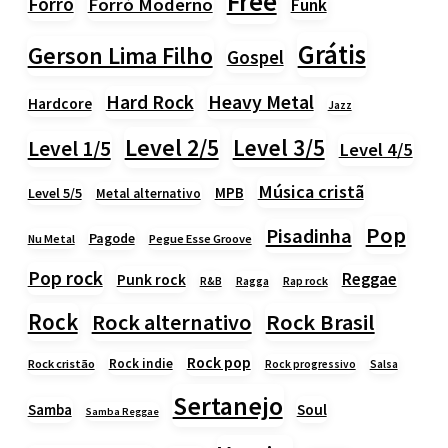
Free
Forró
Forró Moderno
Funk
Grátis
Gerson Lima Filho
Gospel
Heavy Metal
Hard Rock
Hardcore
Jazz
Level 2/5
Level 3/5
Level 1/5
Level 4/5
Música cristã
MPB
Level 5/5
Metal alternativo
Pop
Pisadinha
Pagode
Nu Metal
Pegue Esse Groove
Pop rock
Reggae
Punk rock
Rap rock
R&B
Ragga
Rock
Rock alternativo
Rock Brasil
Rock pop
Rock indie
Rock cristão
Rock progressivo
Salsa
Sertanejo
Samba
Soul
Samba Reggae