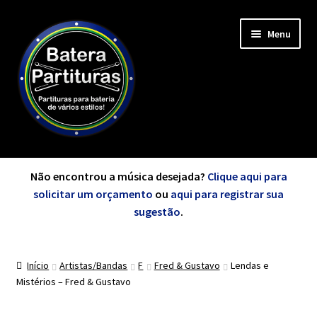
Pular
Pular
Menu
para
para
navegação
o
conteúdo
Expandi
Minha Conta
menu
Não encontrou a música desejada?
Clique aqui para
descen
solicitar um orçamento
ou
aqui para registrar sua
Expandi
sugestão
.
de A a Z
menu
descen
Início
Artistas/Bandas
F
Fred & Gustavo
Lendas e
Cursos
Mistérios – Fred & Gustavo
Expandi