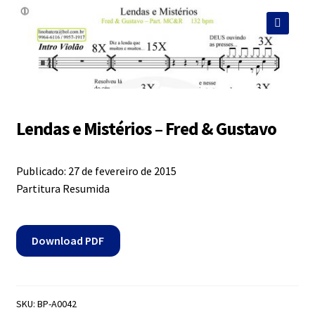
Exercícios
menu
descen
🔍
Grátis
Expandi
Contato
menu
Lendas e Mistérios – Fred & Gustavo
descen
Expandi
Dúvidas
menu
Publicado: 27 de fevereiro de 2015
descen
Partitura Resumida
Mapa do site
Download PDF
SKU:
BP-A0042