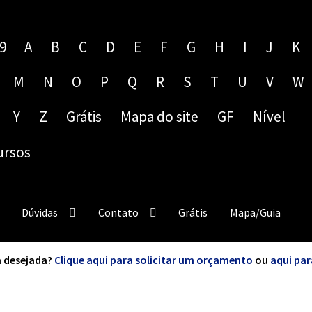
9
A
B
C
D
E
F
G
H
I
J
K
M
N
O
P
Q
R
S
T
U
V
W
Y
Z
Grátis
Mapa do site
GF
Nível
ursos
Dúvidas
Contato
Grátis
Mapa/Guia
 desejada?
Clique aqui para solicitar um orçamento
ou
aqui par