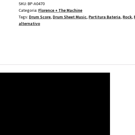
Florence
SKU:
BP-A0470
Categoria:
Florence + The Machine
+
Tags:
Drum Score
,
Drum Sheet Music
,
Partitura Bateria
,
Rock
,
Machine
alternativo
quantidade