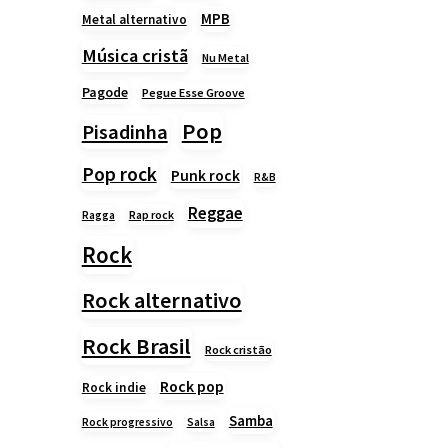
MPB
Metal alternativo
Música cristã
Nu Metal
Pagode
Pegue Esse Groove
Pop
Pisadinha
Pop rock
Punk rock
R&B
Reggae
Rap rock
Ragga
Rock
Rock alternativo
Rock Brasil
Rock cristão
Rock pop
Rock indie
Samba
Rock progressivo
Salsa