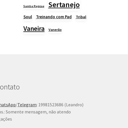
Sertanejo
Samba Reggae
Soul
Treinando com Pad
Tribal
Vaneira
Vanerão
ontato
hatsApp
/
Telegram
: 19981523686 (Leandro)
s.: Somente mensagem, não atendo
gações