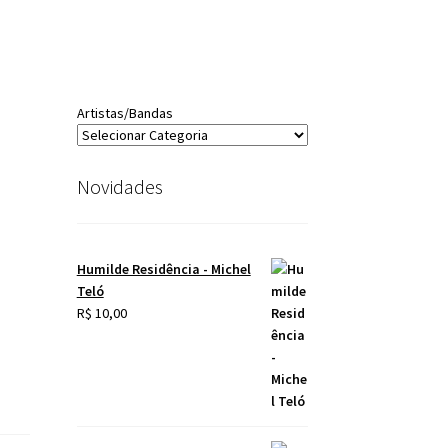
Artistas/Bandas
Novidades
Humilde Residência - Michel
Teló
R$
10,00