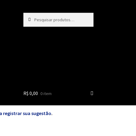
Pesquisar
Pesquisar
por:
R$
0,00
0 item
a registrar sua sugestão
.