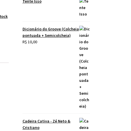
Tente Isso
Rock
Dicionário do Groove (Colcheia
pontuada + Semicolcheia)
R$
10,00
Cadeira Cativa - Zé Neto &
Cristiano