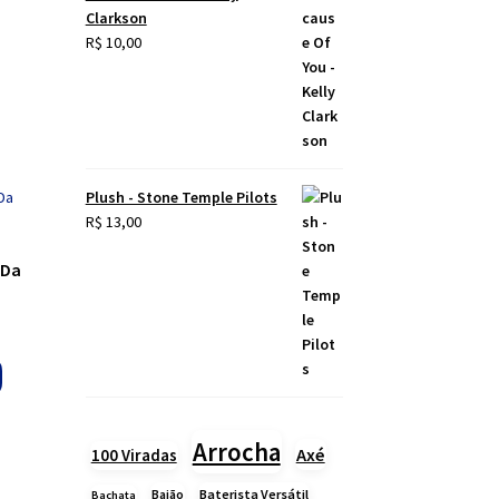
Clarkson
R$
10,00
Plush - Stone Temple Pilots
R$
13,00
 Da
Arrocha
Axé
100 Viradas
Baião
Baterista Versátil
Bachata