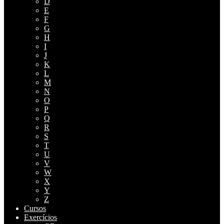
D
E
F
G
H
I
J
K
L
M
N
O
P
Q
R
S
T
U
V
W
X
Y
Z
Cursos
Exercícios