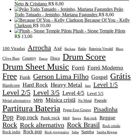
Neto & Cristiano
R$
8,00
Peão
Todo Tatuado - Jeninho, Mariana Fagundes
R$
8,00
Because Of You - Kelly
Clarkson
R$
10,00
Plush - Stone Temple Pilots
R$
13,00
Arrocha
Axé
100 Viradas
Baião
Baterista Versátil
Blues
Bachata
Drum Score
Disco
Clive Burr
Country
Dance
Drum Sheet Music
Forró
Forró Moderno
Free
Grátis
Gerson Lima Filho
Gospel
Funk
Level 1/5
Heavy Metal
Hard Rock
Hardcore
Jazz
Level 2/5
Level 3/5
Level 4/5
Level 5/5
Música cristã
MPB
Pagode
Metal alternativo
Nu Metal
Partitura Bateria
Pisadinha
Pegue Esse Groove
Pop
Pop rock
Reggae
Punk rock
Rap rock
R&B
Ragga
Rock
Rock alternativo
Rock Brasil
Rock cristão
Rock pop
Samba
Rock indie
Rock progressivo
Salsa
Samba Reggae