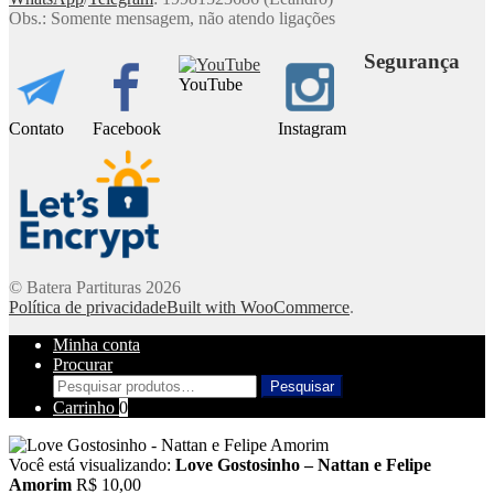
Obs.: Somente mensagem, não atendo ligações
Segurança
YouTube
Contato
Facebook
Instagram
© Batera Partituras 2026
Política de privacidade
Built with WooCommerce
.
Minha conta
Procurar
Pesquisar
Pesquisar
por:
Carrinho
0
Você está visualizando:
Love Gostosinho – Nattan e Felipe
Amorim
R$
10,00