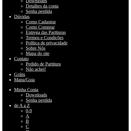
Downloads
Detalhes da conta
Senha perdida
Dúvidas
Como Cadastrar
Como Comprar
Entrega das Partituras
Termos e Condições
Política de privacidade
Sobre Nós
Mapa do site
Contato
Pedido de Partitura
Não achei!
Grátis
Mapa/Guia
Minha Conta
Downloads
Senha perdida
de A a Z
0-9
A
B
C