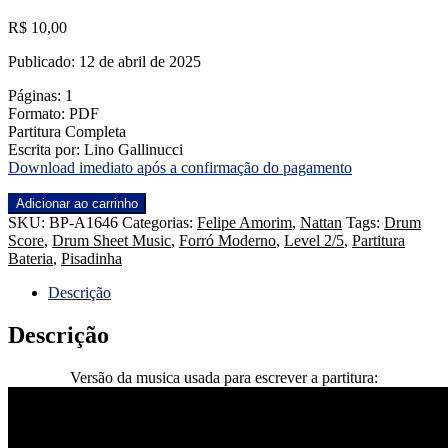
R$
10,00
Publicado: 12 de abril de 2025
Páginas: 1
Formato: PDF
Partitura Completa
Escrita por: Lino Gallinucci
Download imediato após a confirmação do pagamento
Love
Adicionar ao carrinho
Gostosinho
SKU:
BP-A1646
Categorias:
Felipe Amorim
,
Nattan
Tags:
Drum
-
Score
,
Drum Sheet Music
,
Forró Moderno
,
Level 2/5
,
Partitura
Nattan
Bateria
,
Pisadinha
e
Felipe
Descrição
Amorim
quantidade
Descrição
Versão da musica usada para escrever a partitura: