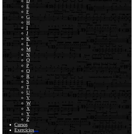
D
E
F
G
H
I
J
K
L
M
N
O
P
Q
R
S
T
U
V
W
X
Y
Z
Cursos
Exercícios
Expandir