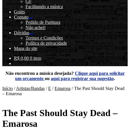
GF
menu
Facilitando a música
descendente
Grátis
Contato
Expandir
Pedido de Partitura
menu
Não achei!
descendente
Dúvidas
Expandir
Termos e Condições
menu
Política de privacidade
descendente
Mapa do site
R$
0,00
0 item
Não encontrou a música desejada?
Clique aqui para solicitar
um orçamento
ou
aqui para registrar sua sugestão
.
Início
/
Artistas/Bandas
/
E
/
Emarosa
/
The Past Should Stay Dead
– Emarosa
The Past Should Stay Dead –
Emarosa