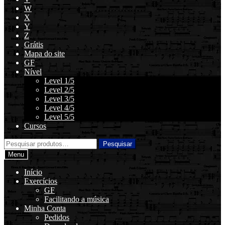
W
X
Y
Z
Grátis
Mapa do site
GF
Nível
Level 1/5
Level 2/5
Level 3/5
Level 4/5
Level 5/5
Cursos
Pesquisar
Pesquisar
por:
Menu
Início
Exercícios
GF
Facilitando a música
Minha Conta
Pedidos