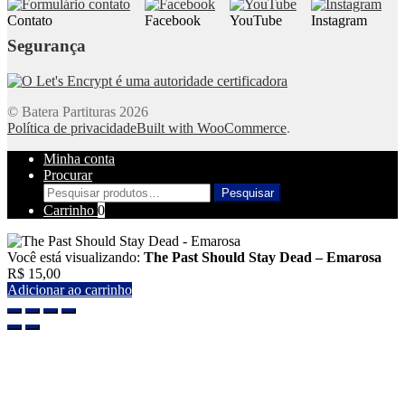
Contato
Facebook
YouTube
Instagram
Segurança
© Batera Partituras 2026
Política de privacidade
Built with WooCommerce
.
Minha conta
Procurar
Pesquisar
Pesquisar
por:
Carrinho
0
Você está visualizando:
The Past Should Stay Dead – Emarosa
R$
15,00
Adicionar ao carrinho