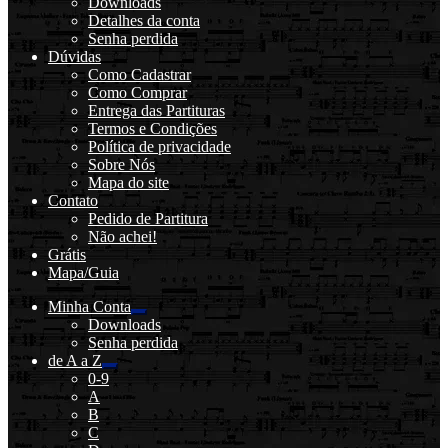
Downloads
Detalhes da conta
Senha perdida
Dúvidas
Como Cadastrar
Como Comprar
Entrega das Partituras
Termos e Condições
Política de privacidade
Sobre Nós
Mapa do site
Contato
Pedido de Partitura
Não achei!
Grátis
Mapa/Guia
Minha Conta
Expandir
Downloads
menu
Senha perdida
descendente
de A a Z
Expandir
0-9
menu
A
descendente
B
C