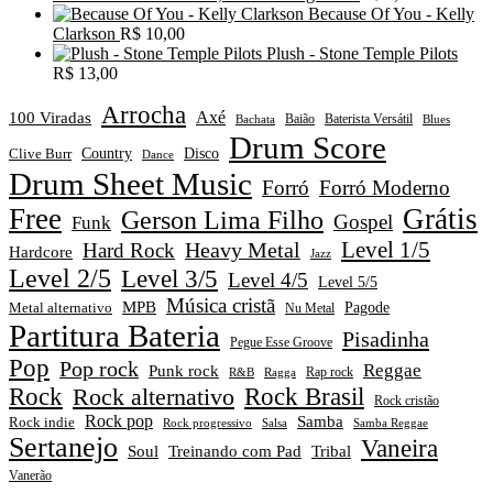
Because Of You - Kelly
Clarkson
R$
10,00
Plush - Stone Temple Pilots
R$
13,00
Arrocha
Axé
100 Viradas
Baião
Baterista Versátil
Blues
Bachata
Drum Score
Disco
Clive Burr
Country
Dance
Drum Sheet Music
Forró
Forró Moderno
Free
Grátis
Gerson Lima Filho
Gospel
Funk
Level 1/5
Heavy Metal
Hard Rock
Hardcore
Jazz
Level 2/5
Level 3/5
Level 4/5
Level 5/5
Música cristã
MPB
Pagode
Metal alternativo
Nu Metal
Partitura Bateria
Pisadinha
Pegue Esse Groove
Pop
Pop rock
Reggae
Punk rock
Rap rock
R&B
Ragga
Rock
Rock alternativo
Rock Brasil
Rock cristão
Rock pop
Samba
Rock indie
Rock progressivo
Salsa
Samba Reggae
Sertanejo
Vaneira
Soul
Treinando com Pad
Tribal
Vanerão