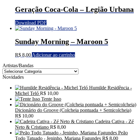
Geração Coca-Cola – Legião Urbana
Download PDF
Sunday Morning – Maroon 5
R$
8,00
Adicionar ao carrinho
Artistas/Bandas
Novidades
Humilde Residência -
Michel Teló
R$
10,00
Tente Isso
Dicionário do Groove (Colcheia pontuada + Semicolcheia)
R$
10,00
Cadeira Cativa - Zé
Neto & Cristiano
R$
8,00
Peão
Todo Tatuado - Jeninho, Mariana Fagundes
R$
8,00