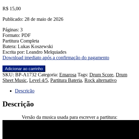
R$
15,00
Publicado: 28 de maio de 2026
Páginas: 3
Formato: PDF
Partitura Completa
Batera: Lukas Koszewski
Escrita por: Leandro Melquiades
Download imediato após a confirmação do pagamento
The
Adicionar ao carrinho
Past
SKU:
BP-A1732
Categoria:
Emarosa
Tags:
Drum Score
,
Drum
Should
Sheet Music
,
Level 4/5
,
Partitura Bateria
,
Rock alternativo
Stay
Dead
Descrição
-
Emarosa
Descrição
quantidade
Versão da musica usada para escrever a partitura: