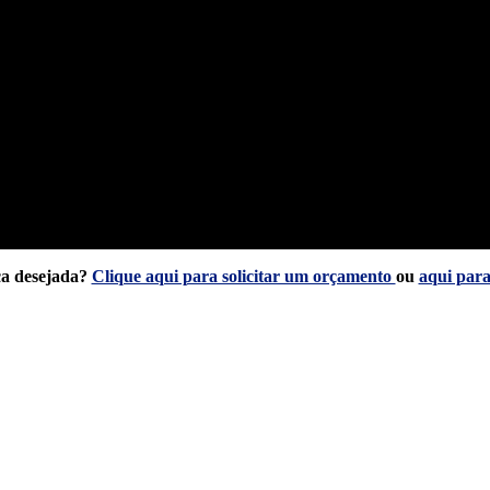
ca desejada?
Clique aqui para solicitar um orçamento
ou
aqui para