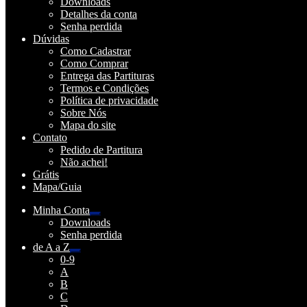
Downloads
Detalhes da conta
Senha perdida
Dúvidas
Como Cadastrar
Como Comprar
Entrega das Partituras
Termos e Condições
Política de privacidade
Sobre Nós
Mapa do site
Contato
Pedido de Partitura
Não achei!
Grátis
Mapa/Guia
Minha Conta
Expandir
Downloads
menu
Senha perdida
descendente
de A a Z
Expandir
0-9
menu
A
descendente
B
C