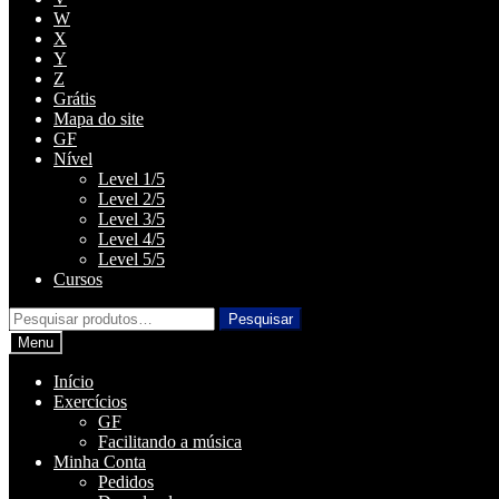
W
X
Y
Z
Grátis
Mapa do site
GF
Nível
Level 1/5
Level 2/5
Level 3/5
Level 4/5
Level 5/5
Cursos
Pesquisar
Pesquisar
por:
Menu
Início
Exercícios
GF
Facilitando a música
Minha Conta
Pedidos