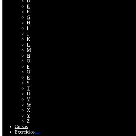
D
E
F
G
H
I
J
K
L
M
N
O
P
Q
R
S
T
U
V
W
X
Y
Z
Cursos
Exercícios
Expandir