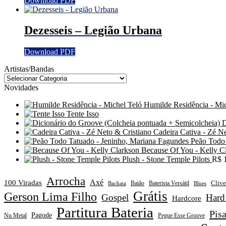
Download PDF
Dezesseis – Legião Urbana
Download PDF
Artistas/Bandas
Novidades
Humilde Residência - Mic
Tente Isso
D
Cadeira Cativa - Zé N
Peão Todo 
Because Of You - Kelly C
Plush - Stone Temple Pilots
R$
1
Arrocha
Axé
100 Viradas
Clive
Baião
Baterista Versátil
Blues
Bachata
Grátis
Gerson Lima Filho
Gospel
Hard
Hardcore
Partitura Bateria
Pis
Pagode
Nu Metal
Pegue Esse Groove