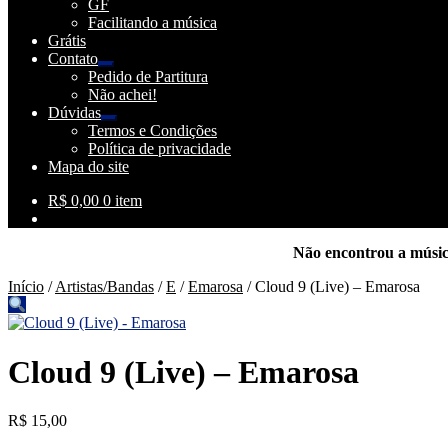
GF
menu
Facilitando a música
descendente
Grátis
Contato
Expandir
Pedido de Partitura
menu
Não achei!
descendente
Dúvidas
Expandir
Termos e Condições
menu
Política de privacidade
descendente
Mapa do site
R$
0,00
0 item
Não encontrou a músi
Início
/
Artistas/Bandas
/
E
/
Emarosa
/
Cloud 9 (Live) – Emarosa
Cloud 9 (Live) – Emarosa
R$
15,00