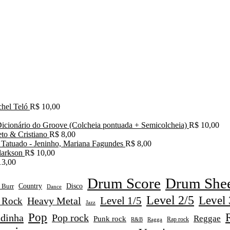
hel Teló
R$
10,00
icionário do Groove (Colcheia pontuada + Semicolcheia)
R$
10,00
eto & Cristiano
R$
8,00
Tatuado - Jeninho, Mariana Fagundes
R$
8,00
larkson
R$
10,00
3,00
Drum Score
Drum Shee
Disco
 Burr
Country
Dance
Level 2/5
Level 
Level 1/5
Heavy Metal
 Rock
Jazz
Pop
adinha
Pop rock
Reggae
Punk rock
Rap rock
R&B
Ragga