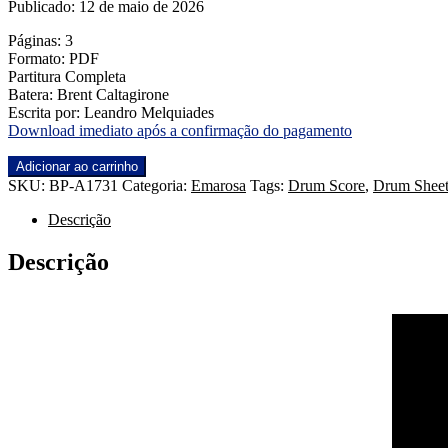
Publicado: 12 de maio de 2026
Páginas: 3
Formato: PDF
Partitura Completa
Batera: Brent Caltagirone
Escrita por: Leandro Melquiades
Download imediato após a confirmação do pagamento
Cloud
Adicionar ao carrinho
9
SKU:
BP-A1731
Categoria:
Emarosa
Tags:
Drum Score
,
Drum Sheet
(Live)
-
Descrição
Emarosa
quantidade
Descrição