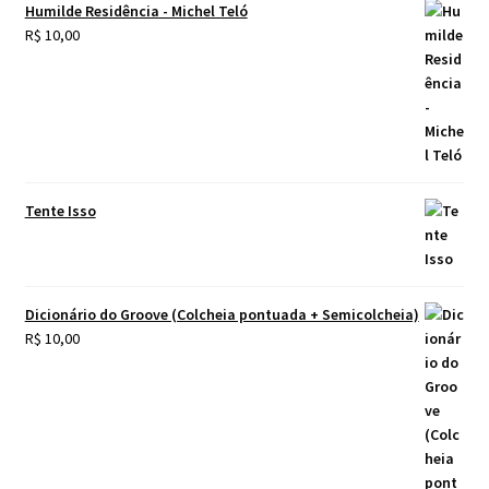
Humilde Residência - Michel Teló
R$
10,00
Tente Isso
Dicionário do Groove (Colcheia pontuada + Semicolcheia)
R$
10,00