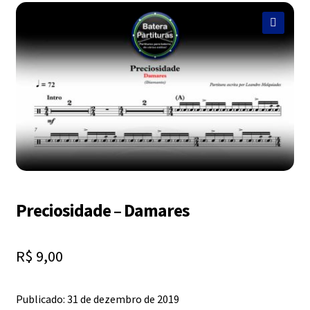
Exercícios
menu
descen
🔍
Grátis
Expandi
Contato
menu
descen
Expandi
Dúvidas
menu
descen
Mapa do site
Preciosidade – Damares
R$
9,00
Publicado: 31 de dezembro de 2019