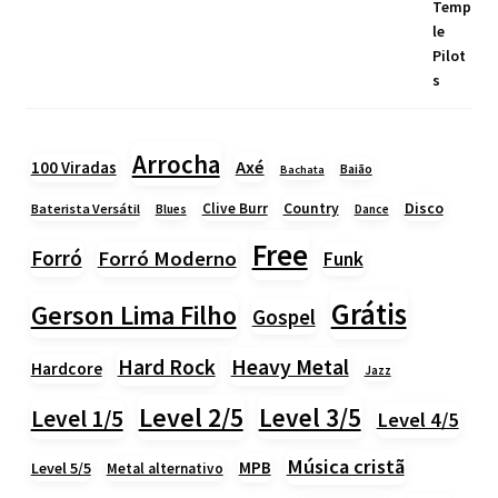
Arrocha
Axé
100 Viradas
Baião
Bachata
Country
Disco
Clive Burr
Baterista Versátil
Blues
Dance
Free
Forró
Forró Moderno
Funk
Grátis
Gerson Lima Filho
Gospel
Heavy Metal
Hard Rock
Hardcore
Jazz
Level 2/5
Level 3/5
Level 1/5
Level 4/5
Música cristã
MPB
Level 5/5
Metal alternativo