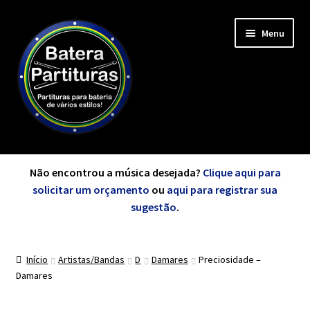
Pular
Pular
Menu
para
para
navegação
o
conteúdo
Expandi
Minha Conta
menu
Não encontrou a música desejada?
Clique aqui para
descen
solicitar um orçamento
ou
aqui para registrar sua
Expandi
sugestão
.
de A a Z
menu
descen
Início
Artistas/Bandas
D
Damares
Preciosidade –
Cursos
Damares
Expandi