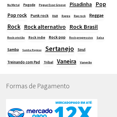
Pop
Pisadinha
Pagode
Nu Metal
Pegue Esse Groove
Pop rock
Reggae
Punk rock
Rap rock
R&B
Ragga
Rock
Rock alternativo
Rock Brasil
Rock pop
Rock indie
Rock cristão
Rock progressivo
Salsa
Sertanejo
Samba
Soul
Samba Reggae
Vaneira
Treinando com Pad
Tribal
Vanerão
Formas de Pagamento