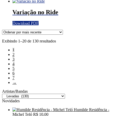
Variação no Ride
Download PDF
Classificado
Exibindo 1–20 de 130 resultados
por
1
mais
2
recente
3
4
5
6
7
→
Artistas/Bandas
Novidades
Humilde Residência -
Michel Teló
R$
10,00