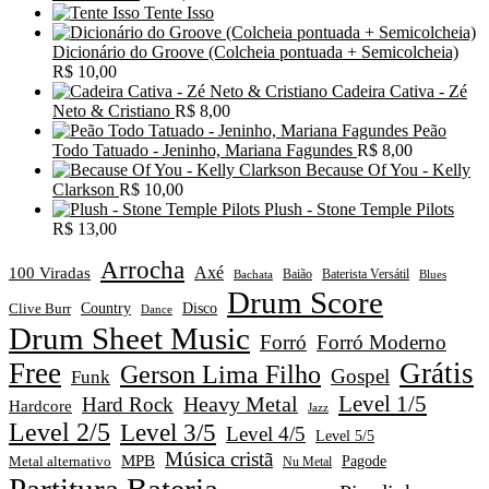
Tente Isso
Dicionário do Groove (Colcheia pontuada + Semicolcheia)
R$
10,00
Cadeira Cativa - Zé
Neto & Cristiano
R$
8,00
Peão
Todo Tatuado - Jeninho, Mariana Fagundes
R$
8,00
Because Of You - Kelly
Clarkson
R$
10,00
Plush - Stone Temple Pilots
R$
13,00
Arrocha
Axé
100 Viradas
Baião
Baterista Versátil
Blues
Bachata
Drum Score
Disco
Clive Burr
Country
Dance
Drum Sheet Music
Forró
Forró Moderno
Free
Grátis
Gerson Lima Filho
Gospel
Funk
Level 1/5
Heavy Metal
Hard Rock
Hardcore
Jazz
Level 2/5
Level 3/5
Level 4/5
Level 5/5
Música cristã
MPB
Pagode
Metal alternativo
Nu Metal