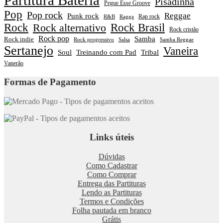
Partitura Bateria
Pisadinha
Pegue Esse Groove
Pop
Pop rock
Reggae
Punk rock
Rap rock
R&B
Ragga
Rock
Rock alternativo
Rock Brasil
Rock cristão
Rock pop
Samba
Rock indie
Rock progressivo
Salsa
Samba Reggae
Sertanejo
Vaneira
Soul
Treinando com Pad
Tribal
Vanerão
Formas de Pagamento
Links úteis
Dúvidas
Como Cadastrar
Como Comprar
Entrega das Partituras
Lendo as Partituras
Termos e Condições
Folha pautada em branco
Grátis