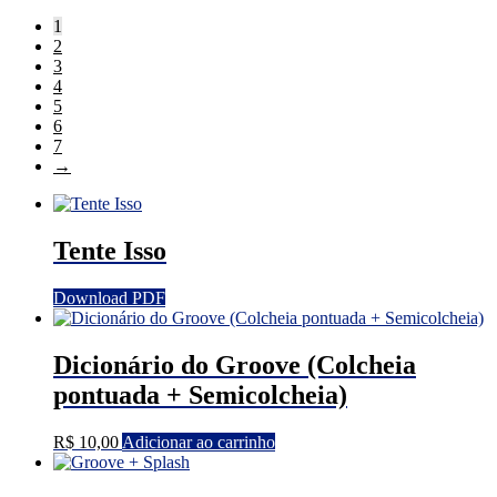
por
1
mais
2
recente
3
4
5
6
7
→
Tente Isso
Download PDF
Dicionário do Groove (Colcheia
pontuada + Semicolcheia)
R$
10,00
Adicionar ao carrinho