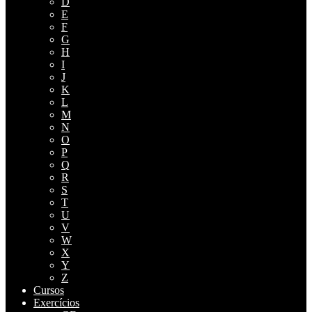
D
E
F
G
H
I
J
K
L
M
N
O
P
Q
R
S
T
U
V
W
X
Y
Z
Cursos
Exercícios