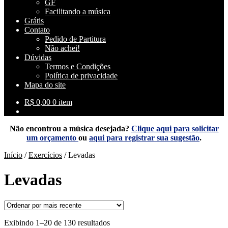
GF
Facilitando a música
Grátis
Contato
Pedido de Partitura
Não achei!
Dúvidas
Termos e Condições
Política de privacidade
Mapa do site
R$
0,00
0 item
Não encontrou a música desejada?
Clique aqui para solicitar
um orçamento
ou
aqui para registrar sua sugestão
.
Início
/
Exercícios
/
Levadas
Levadas
Classificado
Exibindo 1–20 de 130 resultados