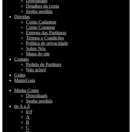
Downloads
Detalhes da conta
Senha perdida
Dúvidas
Como Cadastrar
Como Comprar
Entrega das Partituras
Termos e Condições
Política de privacidade
Sobre Nós
Mapa do site
Contato
Pedido de Partitura
Não achei!
Grátis
Mapa/Guia
Minha Conta
Downloads
Senha perdida
de A a Z
0-9
A
B
C