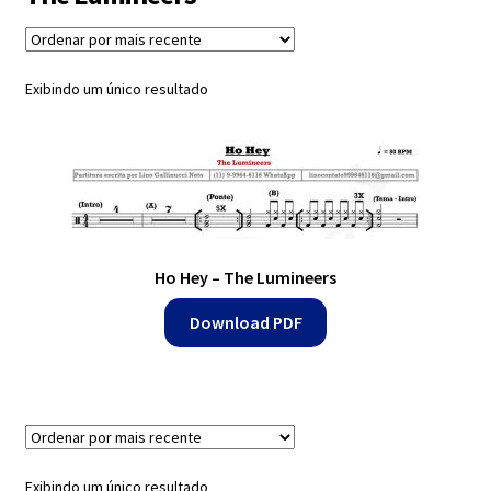
Exercícios
menu
descen
Grátis
Exibindo um único resultado
Expandi
Contato
menu
descen
Expandi
Dúvidas
menu
Ho Hey – The Lumineers
descen
Download PDF
Mapa do site
Exibindo um único resultado