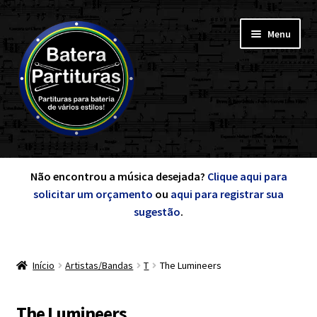
Pular
Pular
Menu
para
para
navegação
o
conteúdo
Expandi
Minha Conta
menu
Não encontrou a música desejada?
Clique aqui para
descen
solicitar um orçamento
ou
aqui para registrar sua
Expandi
sugestão
.
de A a Z
menu
descen
Início
Artistas/Bandas
T
The Lumineers
Cursos
Expandi
The Lumineers