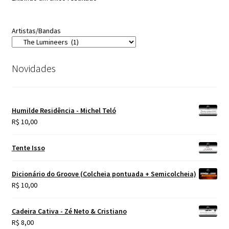
Artistas/Bandas
Novidades
Humilde Residência - Michel Teló
R$
10,00
Tente Isso
Dicionário do Groove (Colcheia pontuada + Semicolcheia)
R$
10,00
Cadeira Cativa - Zé Neto & Cristiano
R$
8,00