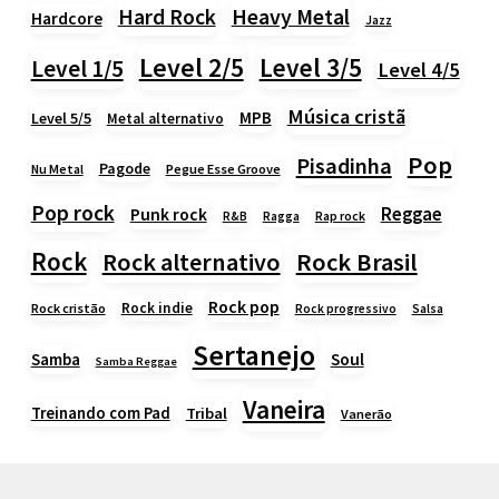
Heavy Metal
Hard Rock
Hardcore
Jazz
Level 2/5
Level 3/5
Level 1/5
Level 4/5
Música cristã
MPB
Level 5/5
Metal alternativo
Pop
Pisadinha
Pagode
Nu Metal
Pegue Esse Groove
Pop rock
Reggae
Punk rock
Rap rock
R&B
Ragga
Rock
Rock alternativo
Rock Brasil
Rock pop
Rock indie
Rock cristão
Rock progressivo
Salsa
Sertanejo
Samba
Soul
Samba Reggae
Vaneira
Treinando com Pad
Tribal
Vanerão