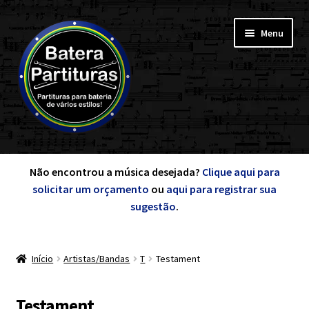
Pular
Pular
Menu
para
para
navegação
o
conteúdo
Expandi
Minha Conta
menu
Não encontrou a música desejada?
Clique aqui para
descen
solicitar um orçamento
ou
aqui para registrar sua
Expandi
sugestão
.
de A a Z
menu
descen
Início
Artistas/Bandas
T
Testament
Cursos
Expandi
Testament