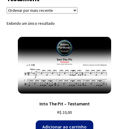
Exercícios
menu
descen
Grátis
Exibindo um único resultado
Expandi
Contato
menu
descen
Expandi
Dúvidas
menu
descen
Mapa do site
Into The Pit – Testament
R$
10,00
Adicionar ao carrinho