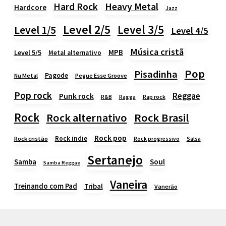
Heavy Metal
Hard Rock
Hardcore
Jazz
Level 2/5
Level 3/5
Level 1/5
Level 4/5
Música cristã
MPB
Level 5/5
Metal alternativo
Pop
Pisadinha
Pagode
Nu Metal
Pegue Esse Groove
Pop rock
Reggae
Punk rock
Rap rock
R&B
Ragga
Rock
Rock alternativo
Rock Brasil
Rock pop
Rock indie
Rock cristão
Rock progressivo
Salsa
Sertanejo
Samba
Soul
Samba Reggae
Vaneira
Treinando com Pad
Tribal
Vanerão