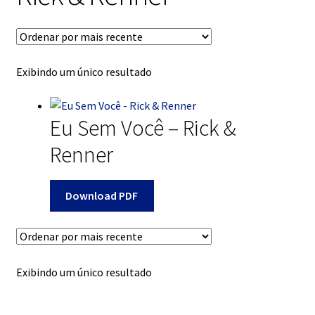
Expand
Contato
menu
desce
Expand
Dúvidas
menu
Exibindo um único resultado
desce
Mapa do site
Eu Sem Você – Rick &
Renner
Download PDF
Exibindo um único resultado