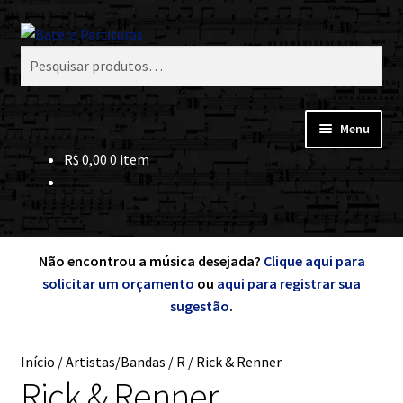
Pular
Pular
Pesquisar
para
para
Pesquisar
navegação
o
por:
conteúdo
Menu
R$
0,00
0 item
Expand
Minha Conta
menu
desce
Expand
de A a Z
menu
desce
Não encontrou a música desejada?
Clique aqui para
Cursos
solicitar um orçamento
ou
aqui para registrar sua
sugestão
.
Expand
Exercícios
menu
desce
Início
/
Artistas/Bandas
/
R
/
Rick & Renner
Grátis
Rick & Renner