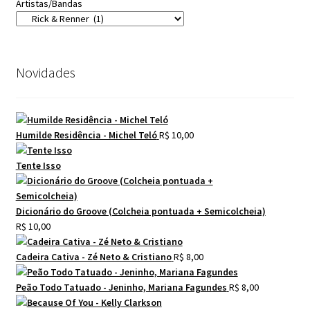
Artistas/Bandas
Novidades
Humilde Residência - Michel Teló
R$
10,00
Tente Isso
Dicionário do Groove (Colcheia pontuada + Semicolcheia)
R$
10,00
Cadeira Cativa - Zé Neto & Cristiano
R$
8,00
Peão Todo Tatuado - Jeninho, Mariana Fagundes
R$
8,00