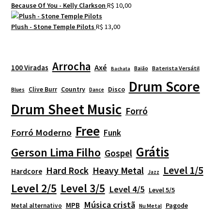
Because Of You - Kelly Clarkson
R$
10,00
Plush - Stone Temple Pilots
R$
13,00
Arrocha
Axé
100 Viradas
Baião
Baterista Versátil
Bachata
Drum Score
Country
Disco
Clive Burr
Blues
Dance
Drum Sheet Music
Forró
Free
Forró Moderno
Funk
Grátis
Gerson Lima Filho
Gospel
Level 1/5
Heavy Metal
Hard Rock
Hardcore
Jazz
Level 2/5
Level 3/5
Level 4/5
Level 5/5
Música cristã
MPB
Pagode
Metal alternativo
Nu Metal