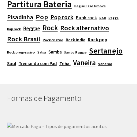
Partitura Bateria
Pegue Esse Groove
Pop
Pisadinha
Pop rock
Punk rock
R&B
Ragga
Rock
Rock alternativo
Reggae
Rap rock
Rock Brasil
Rock pop
Rock indie
Rock cristão
Sertanejo
Samba
Rock progressivo
Salsa
Samba Reggae
Vaneira
Soul
Treinando com Pad
Tribal
Vanerão
Formas de Pagamento