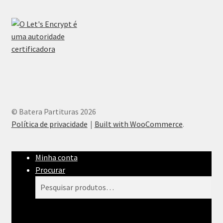
© Batera Partituras 2026
Política de privacidade
Built with WooCommerce
.
Minha conta
Procurar
Pesquisar
Pesquisar
por: