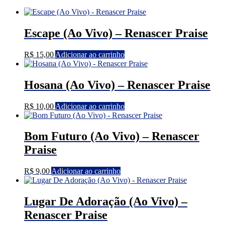
por
mais
recente
Escape (Ao Vivo) – Renascer Praise
R$
15,00
Adicionar ao carrinho
Hosana (Ao Vivo) – Renascer Praise
R$
10,00
Adicionar ao carrinho
Bom Futuro (Ao Vivo) – Renascer
Praise
R$
9,00
Adicionar ao carrinho
Lugar De Adoração (Ao Vivo) –
Renascer Praise