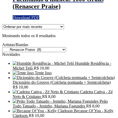
(Renascer Praise)
Download PDF
Classificado
Mostrando todos os 8 resultados
por
Artistas/Bandas
mais
recente
Novidades
Humilde Residência -
Michel Teló
R$
10,00
Tente Isso
Dicionário do Groove (Colcheia pontuada + Semicolcheia)
R$
10,00
Cadeira Cativa - Zé
Neto & Cristiano
R$
8,00
Peão
Todo Tatuado - Jeninho, Mariana Fagundes
R$
8,00
Because Of You - Kelly
Clarkson
R$
10,00