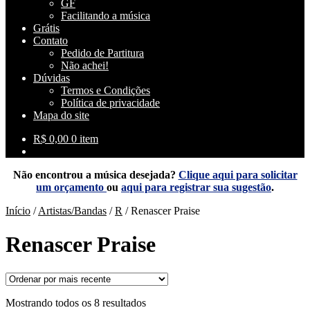
GF
Facilitando a música
Grátis
Contato
Pedido de Partitura
Não achei!
Dúvidas
Termos e Condições
Política de privacidade
Mapa do site
R$
0,00
0 item
Não encontrou a música desejada?
Clique aqui para solicitar
um orçamento
ou
aqui para registrar sua sugestão
.
Início
/
Artistas/Bandas
/
R
/
Renascer Praise
Renascer Praise
Classificado
Mostrando todos os 8 resultados