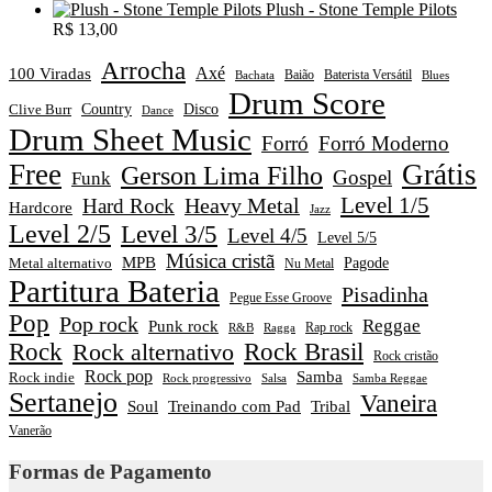
Plush - Stone Temple Pilots
R$
13,00
Arrocha
Axé
100 Viradas
Baião
Baterista Versátil
Blues
Bachata
Drum Score
Disco
Clive Burr
Country
Dance
Drum Sheet Music
Forró
Forró Moderno
Free
Grátis
Gerson Lima Filho
Gospel
Funk
Level 1/5
Heavy Metal
Hard Rock
Hardcore
Jazz
Level 2/5
Level 3/5
Level 4/5
Level 5/5
Música cristã
MPB
Pagode
Metal alternativo
Nu Metal
Partitura Bateria
Pisadinha
Pegue Esse Groove
Pop
Pop rock
Reggae
Punk rock
Rap rock
R&B
Ragga
Rock
Rock alternativo
Rock Brasil
Rock cristão
Rock pop
Samba
Rock indie
Rock progressivo
Salsa
Samba Reggae
Sertanejo
Vaneira
Soul
Treinando com Pad
Tribal
Vanerão
Formas de Pagamento