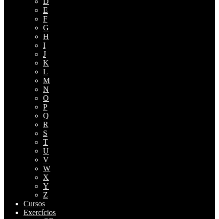
D
E
F
G
H
I
J
K
L
M
N
O
P
Q
R
S
T
U
V
W
X
Y
Z
Cursos
Exercícios