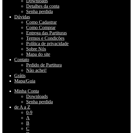
Downloads
Detalhes da conta
Senha perdida
Dúvidas
Como Cadastrar
Como Comprar
Entrega das Partituras
Termos e Condições
Política de privacidade
Sobre Nós
Mapa do site
Contato
Pedido de Partitura
Não achei!
Grátis
Mapa/Guia
Minha Conta
Downloads
Senha perdida
de A a Z
0-9
A
B
C