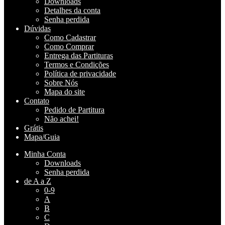
Downloads
Detalhes da conta
Senha perdida
Dúvidas
Como Cadastrar
Como Comprar
Entrega das Partituras
Termos e Condições
Política de privacidade
Sobre Nós
Mapa do site
Contato
Pedido de Partitura
Não achei!
Grátis
Mapa/Guia
Minha Conta
Downloads
Senha perdida
de A a Z
0-9
A
B
C