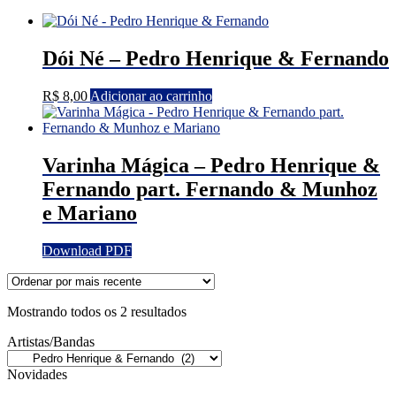
por
mais
recente
Dói Né – Pedro Henrique & Fernando
R$
8,00
Adicionar ao carrinho
Varinha Mágica – Pedro Henrique &
Fernando part. Fernando & Munhoz
e Mariano
Download PDF
Classificado
Mostrando todos os 2 resultados
por
Artistas/Bandas
mais
recente
Novidades