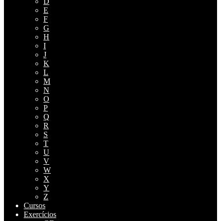
D
E
F
G
H
I
J
K
L
M
N
O
P
Q
R
S
T
U
V
W
X
Y
Z
Cursos
Exercícios