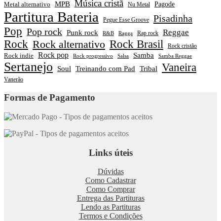
Música cristã
MPB
Pagode
Metal alternativo
Nu Metal
Partitura Bateria
Pisadinha
Pegue Esse Groove
Pop
Pop rock
Reggae
Punk rock
Rap rock
R&B
Ragga
Rock
Rock alternativo
Rock Brasil
Rock cristão
Rock pop
Samba
Rock indie
Rock progressivo
Salsa
Samba Reggae
Sertanejo
Vaneira
Soul
Treinando com Pad
Tribal
Vanerão
Formas de Pagamento
Links úteis
Dúvidas
Como Cadastrar
Como Comprar
Entrega das Partituras
Lendo as Partituras
Termos e Condições