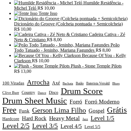
Humilde Residência -
Michel Teló
R$
10,00
Tente Isso
Dicionário do Groove (Colcheia pontuada + Semicolcheia)
R$
10,00
Cadeira Cativa - Zé
Neto & Cristiano
R$
8,00
Peão
Todo Tatuado - Jeninho, Mariana Fagundes
R$
8,00
Because Of You - Kelly
Clarkson
R$
10,00
Plush - Stone Temple Pilots
R$
13,00
Arrocha
Axé
100 Viradas
Baião
Baterista Versátil
Blues
Bachata
Drum Score
Disco
Clive Burr
Country
Dance
Drum Sheet Music
Forró
Forró Moderno
Free
Grátis
Gerson Lima Filho
Gospel
Funk
Level 1/5
Heavy Metal
Hard Rock
Hardcore
Jazz
Level 2/5
Level 3/5
Level 4/5
Level 5/5