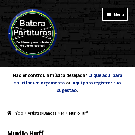
Pular
Pular
Menu
para
para
navegação
o
conteúdo
Expandi
Minha Conta
menu
Não encontrou a música desejada?
Clique aqui para
descen
solicitar um orçamento
ou
aqui para registrar sua
Expandi
sugestão
.
de A a Z
menu
descen
Início
Artistas/Bandas
M
Murilo Huff
Cursos
Expandi
Murilo Huff