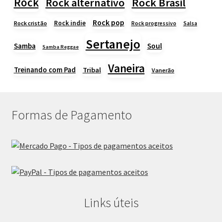
Rock
Rock alternativo
Rock Brasil
Rock pop
Rock indie
Rock cristão
Rock progressivo
Salsa
Sertanejo
Samba
Soul
Samba Reggae
Vaneira
Treinando com Pad
Tribal
Vanerão
Formas de Pagamento
Links úteis