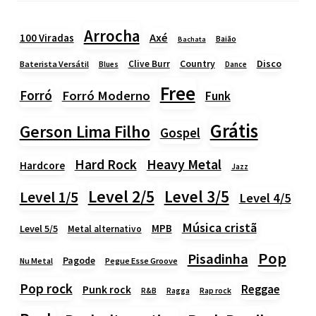
Arrocha
Axé
100 Viradas
Baião
Bachata
Country
Disco
Clive Burr
Baterista Versátil
Blues
Dance
Free
Forró
Forró Moderno
Funk
Grátis
Gerson Lima Filho
Gospel
Heavy Metal
Hard Rock
Hardcore
Jazz
Level 2/5
Level 3/5
Level 1/5
Level 4/5
Música cristã
MPB
Level 5/5
Metal alternativo
Pop
Pisadinha
Pagode
Nu Metal
Pegue Esse Groove
Pop rock
Reggae
Punk rock
Rap rock
R&B
Ragga