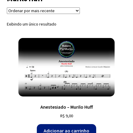
Exercícios
menu
descen
Grátis
Exibindo um único resultado
Expandi
Contato
menu
descen
Expandi
Dúvidas
menu
descen
Mapa do site
Anestesiado – Murilo Huff
R$
9,00
Adicionar ao carrinho