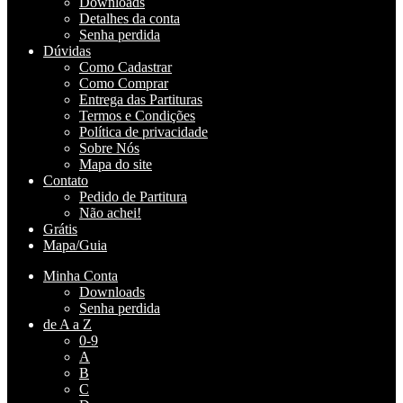
Downloads
Detalhes da conta
Senha perdida
Dúvidas
Como Cadastrar
Como Comprar
Entrega das Partituras
Termos e Condições
Política de privacidade
Sobre Nós
Mapa do site
Contato
Pedido de Partitura
Não achei!
Grátis
Mapa/Guia
Minha Conta
Downloads
Senha perdida
de A a Z
0-9
A
B
C