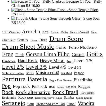
Because Of You - Kelly
Clarkson
R$
10,00
Plush - Stone Temple Pilots
R$
13,00
Through Glass - Stone Sour
R$
13,00
Arrocha
Axé
100 Viradas
Baião
Baterista Versátil
Blues
Bachata
Drum Score
Disco
Clive Burr
Country
Dance
Drum Sheet Music
Forró
Forró Moderno
Free
Grátis
Gerson Lima Filho
Gospel
Funk
Level 1/5
Heavy Metal
Hard Rock
Hardcore
Jazz
Level 2/5
Level 3/5
Level 4/5
Level 5/5
Música cristã
MPB
Pagode
Metal alternativo
Nu Metal
Partitura Bateria
Pisadinha
Pegue Esse Groove
Pop
Pop rock
Reggae
Punk rock
Rap rock
R&B
Ragga
Rock
Rock alternativo
Rock Brasil
Rock cristão
Rock pop
Samba
Rock indie
Rock progressivo
Salsa
Samba Reggae
Sertanejo
Vaneira
Soul
Treinando com Pad
Tribal