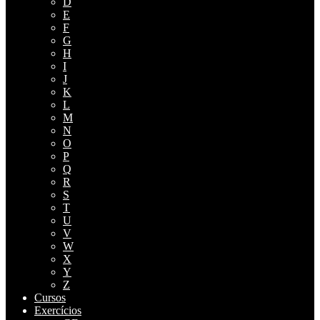
D
E
F
G
H
I
J
K
L
M
N
O
P
Q
R
S
T
U
V
W
X
Y
Z
Cursos
Exercícios