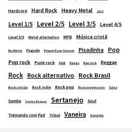
Heavy Metal
Hard Rock
Hardcore
Jazz
Level 2/5
Level 3/5
Level 1/5
Level 4/5
Música cristã
MPB
Level 5/5
Metal alternativo
Pop
Pisadinha
Pagode
Nu Metal
Pegue Esse Groove
Pop rock
Reggae
Punk rock
Rap rock
R&B
Ragga
Rock
Rock alternativo
Rock Brasil
Rock pop
Rock indie
Rock cristão
Rock progressivo
Salsa
Sertanejo
Samba
Soul
Samba Reggae
Vaneira
Treinando com Pad
Tribal
Vanerão