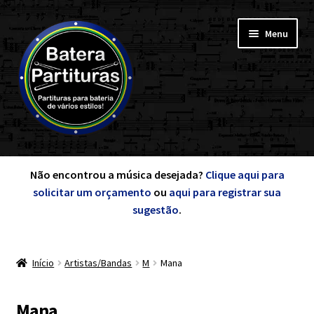
Pular
Pular
Menu
para
para
navegação
o
conteúdo
Expandi
Minha Conta
menu
Não encontrou a música desejada?
Clique aqui para
descen
solicitar um orçamento
ou
aqui para registrar sua
Expandi
sugestão
.
de A a Z
menu
descen
Início
Artistas/Bandas
M
Mana
Cursos
Expandi
Mana