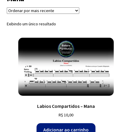
Exercícios
menu
descen
Grátis
Exibindo um único resultado
Expandi
Contato
menu
descen
Expandi
Dúvidas
menu
descen
Mapa do site
Labios Compartidos – Mana
R$
10,00
Adicionar ao carrinho