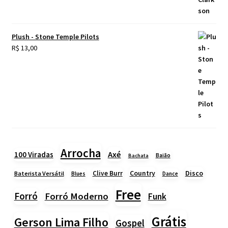
Plush - Stone Temple Pilots
R$
13,00
Arrocha
Axé
100 Viradas
Baião
Bachata
Country
Disco
Clive Burr
Baterista Versátil
Blues
Dance
Free
Forró
Forró Moderno
Funk
Grátis
Gerson Lima Filho
Gospel