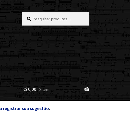
Pesquisar
Pesquisar
por:
R$
0,00
0 item
a registrar sua sugestão
.