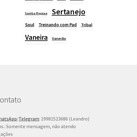
Sertanejo
Samba Reggae
Soul
Treinando com Pad
Tribal
Vaneira
Vanerão
ontato
hatsApp
/
Telegram
: 19981523686 (Leandro)
s.: Somente mensagem, não atendo
gações