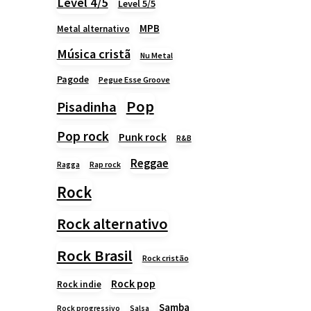
Level 4/5
Level 5/5
MPB
Metal alternativo
Música cristã
Nu Metal
Pagode
Pegue Esse Groove
Pop
Pisadinha
Pop rock
Punk rock
R&B
Reggae
Rap rock
Ragga
Rock
Rock alternativo
Rock Brasil
Rock cristão
Rock pop
Rock indie
Samba
Rock progressivo
Salsa