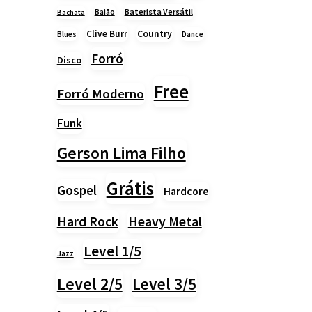
Baião
Baterista Versátil
Bachata
Country
Clive Burr
Blues
Dance
Forró
Disco
Free
Forró Moderno
Funk
Gerson Lima Filho
Grátis
Gospel
Hardcore
Heavy Metal
Hard Rock
Level 1/5
Jazz
Level 2/5
Level 3/5