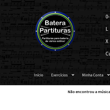
Pular
Pular
0-
para
para
navegação
o
L
conteúdo
X
C
Início
Exercícios
Minha Conta
Não encontrou a música