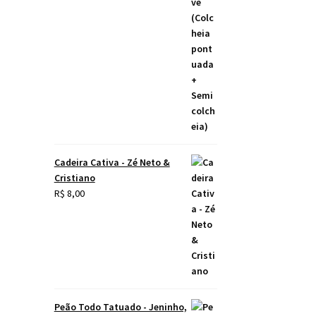
Cadeira Cativa - Zé Neto &
Cristiano
R$
8,00
Peão Todo Tatuado - Jeninho,