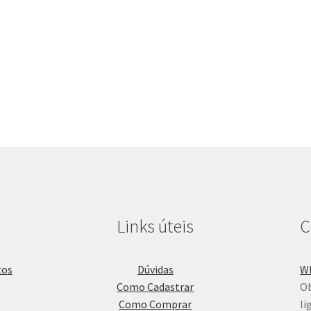
Links úteis
C
Dúvidas
W
Como Cadastrar
Ob
Como Comprar
li