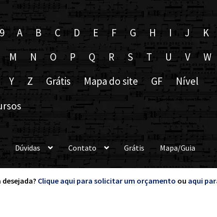
9
A
B
C
D
E
F
G
H
I
J
K
M
N
O
P
Q
R
S
T
U
V
W
Y
Z
Grátis
Mapa do site
GF
Nível
ursos
Dúvidas
Contato
Grátis
Mapa/Guia
 desejada?
Clique aqui para solicitar um orçamento
ou
aqui par