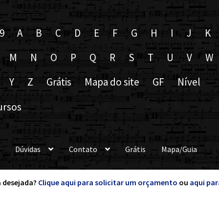
9
A
B
C
D
E
F
G
H
I
J
K
M
N
O
P
Q
R
S
T
U
V
W
Y
Z
Grátis
Mapa do site
GF
Nível
ursos
Dúvidas
Contato
Grátis
Mapa/Guia
 desejada?
Clique aqui para solicitar um orçamento
ou
aqui par