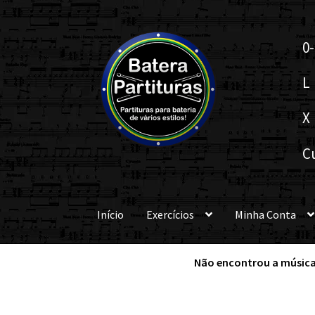
Pular
Pular
0-
para
para
navegação
o
L
conteúdo
X
C
Início
Exercícios
Minha Conta
Não encontrou a música