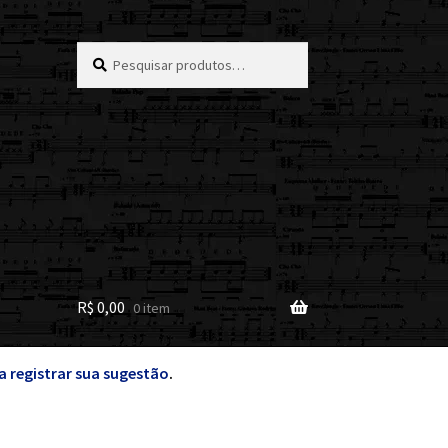
Pesquisar
Pesquisar
por:
R$
0,00
0 item
a registrar sua sugestão
.