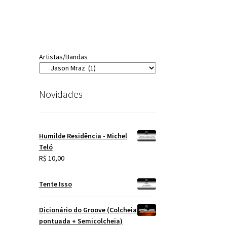
Artistas/Bandas
Novidades
Humilde Residência - Michel
Teló
R$
10,00
Tente Isso
Dicionário do Groove (Colcheia
pontuada + Semicolcheia)