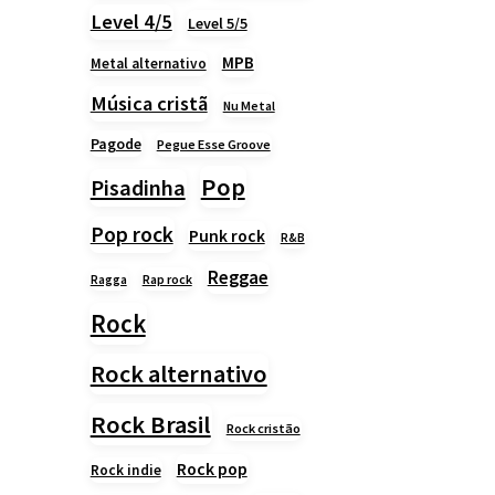
Level 4/5
Level 5/5
MPB
Metal alternativo
Música cristã
Nu Metal
Pagode
Pegue Esse Groove
Pop
Pisadinha
Pop rock
Punk rock
R&B
Reggae
Rap rock
Ragga
Rock
Rock alternativo
Rock Brasil
Rock cristão
Rock pop
Rock indie