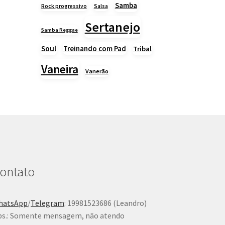
Samba
Rock progressivo
Salsa
Sertanejo
Samba Reggae
Soul
Treinando com Pad
Tribal
Vaneira
Vanerão
ontato
hatsApp
/
Telegram
: 19981523686 (Leandro)
s.: Somente mensagem, não atendo