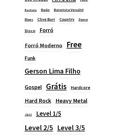
Baião
Baterista Versátil
Bachata
Country
Clive Burr
Blues
Dance
Forró
Disco
Free
Forró Moderno
Funk
Gerson Lima Filho
Grátis
Gospel
Hardcore
Heavy Metal
Hard Rock
Level 1/5
Jazz
Level 2/5
Level 3/5