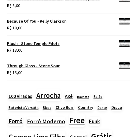
R$
8,00
Because Of You - Kelly Clarkson
R$
10,00
Plush - Stone Temple Pilots
R$
13,00
Through Glass - Stone Sour
R$
13,00
Arrocha
Axé
100 Viradas
Baião
Bachata
Country
Disco
Clive Burr
Baterista Versátil
Blues
Dance
Free
Forró
Forró Moderno
Funk
Grátis
Gerson Lima Filho