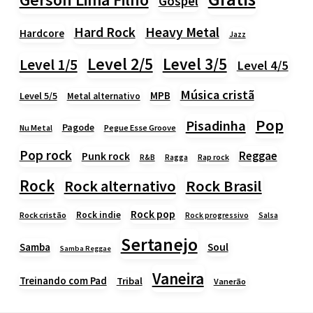
Gospel
Heavy Metal
Hard Rock
Hardcore
Jazz
Level 2/5
Level 3/5
Level 1/5
Level 4/5
Música cristã
MPB
Level 5/5
Metal alternativo
Pop
Pisadinha
Pagode
Nu Metal
Pegue Esse Groove
Pop rock
Reggae
Punk rock
Rap rock
R&B
Ragga
Rock
Rock alternativo
Rock Brasil
Rock pop
Rock indie
Rock cristão
Rock progressivo
Salsa
Sertanejo
Samba
Soul
Samba Reggae
Vaneira
Treinando com Pad
Tribal
Vanerão