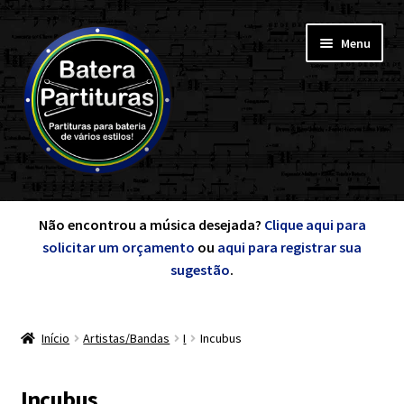
Pular
Pular
Menu
para
para
navegação
o
conteúdo
Expandi
Minha Conta
menu
Não encontrou a música desejada?
Clique aqui para
descen
solicitar um orçamento
ou
aqui para registrar sua
Expandi
sugestão
.
de A a Z
menu
descen
Início
Artistas/Bandas
I
Incubus
Cursos
Expandi
Incubus