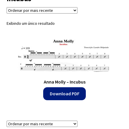
Exercícios
menu
descen
Grátis
Exibindo um único resultado
Expandi
Contato
menu
descen
Expandi
Dúvidas
menu
descen
Anna Molly – Incubus
Mapa do site
Download PDF