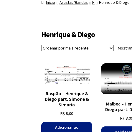
Início
Artistas/Bandas
H
Henrique & Diego
Henrique & Diego
Mostran
Raspão – Henrique &
Diego part. Simone &
Malbec – He
Simaria
Diego part. D
R$
8,00
R$
8,0
Adicionar ao