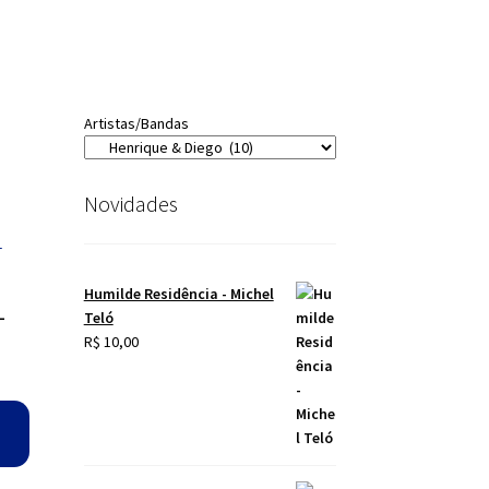
Artistas/Bandas
Novidades
Humilde Residência - Michel
–
Teló
o
R$
10,00