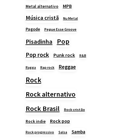
MPB
Metal alternativo
Música cristã
Nu Metal
Pagode
Pegue Esse Groove
Pop
Pisadinha
Pop rock
Punk rock
R&B
Reggae
Rap rock
Ragga
Rock
Rock alternativo
Rock Brasil
Rock cristão
Rock pop
Rock indie
Samba
Rock progressivo
Salsa