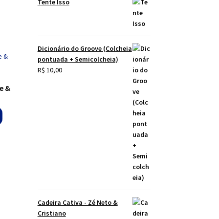
Tente Isso
Dicionário do Groove (Colcheia
pontuada + Semicolcheia)
R$
10,00
e &
Cadeira Cativa - Zé Neto &
Cristiano