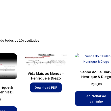
Classificado
do todos os 10 resultados
por
mais
recente
Senha do Celular 
Vida Mais ou Menos –
Henrique & Dieg
Henrique & Diego
R$
8,00
nrique &
Download PDF
ennis Dj
Adicionar ao
0
carrinho