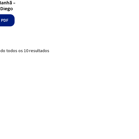
Manhã –
 Diego
 PDF
Classificado
do todos os 10 resultados
por
mais
recente