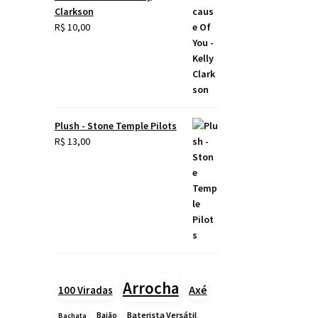
Clarkson
R$
10,00
Plush - Stone Temple Pilots
R$
13,00
Arrocha
Axé
100 Viradas
Baião
Baterista Versátil
Bachata