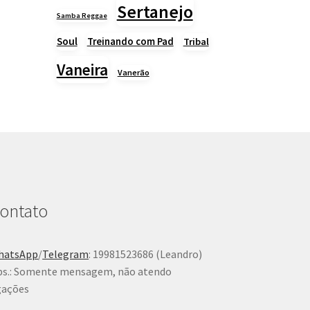
Sertanejo
Samba Reggae
Soul
Treinando com Pad
Tribal
Vaneira
Vanerão
ontato
hatsApp
/
Telegram
: 19981523686 (Leandro)
s.: Somente mensagem, não atendo
gações