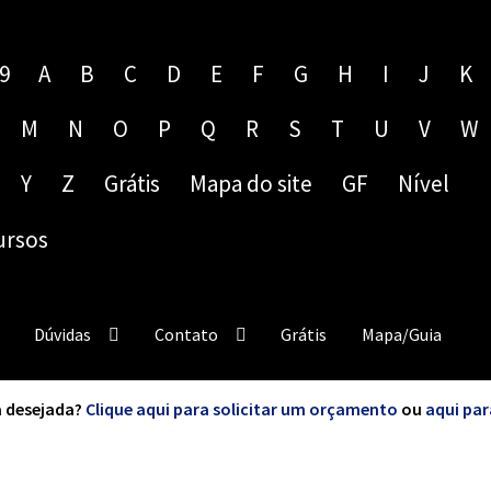
9
A
B
C
D
E
F
G
H
I
J
K
M
N
O
P
Q
R
S
T
U
V
W
Y
Z
Grátis
Mapa do site
GF
Nível
ursos
Dúvidas
Contato
Grátis
Mapa/Guia
 desejada?
Clique aqui para solicitar um orçamento
ou
aqui par