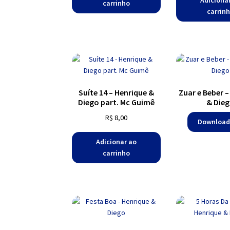
Adiciona
carrinho
carrin
Suíte 14 – Henrique &
Zuar e Beber –
Diego part. Mc Guimê
& Die
R$
8,00
Download
Adicionar ao
carrinho