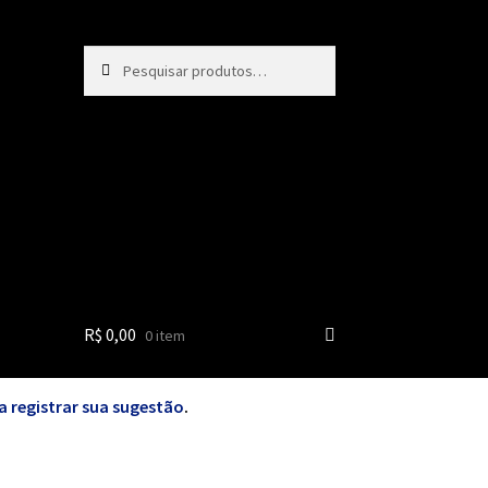
Pesquisar
Pesquisar
por:
R$
0,00
0 item
a registrar sua sugestão
.