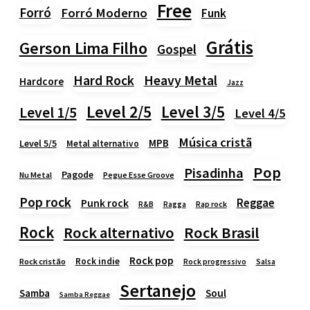
Free
Forró
Forró Moderno
Funk
Grátis
Gerson Lima Filho
Gospel
Heavy Metal
Hard Rock
Hardcore
Jazz
Level 2/5
Level 3/5
Level 1/5
Level 4/5
Música cristã
MPB
Level 5/5
Metal alternativo
Pop
Pisadinha
Pagode
Nu Metal
Pegue Esse Groove
Pop rock
Reggae
Punk rock
Rap rock
R&B
Ragga
Rock
Rock alternativo
Rock Brasil
Rock pop
Rock indie
Rock cristão
Rock progressivo
Salsa
Sertanejo
Samba
Soul
Samba Reggae