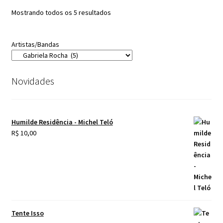
Classificado
Mostrando todos os 5 resultados
por
mais
Artistas/Bandas
recente
Novidades
Humilde Residência - Michel Teló
R$
10,00
Tente Isso