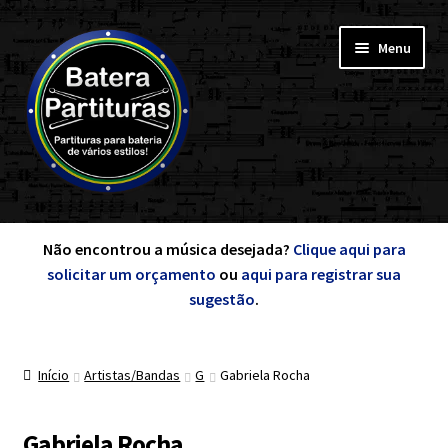
Pular
Pular
Menu
para
para
navegação
o
conteúdo
Expandi
Minha Conta
menu
Não encontrou a música desejada?
Clique aqui para
descen
solicitar um orçamento
ou
aqui para registrar sua
Expandi
sugestão
.
de A a Z
menu
descen
Início
Artistas/Bandas
G
Gabriela Rocha
Cursos
Expandi
Gabriela Rocha