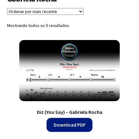
Exercícios
menu
descen
Grátis
Classificado
Mostrando todos os 5 resultados
por
mais
Expandi
recente
Contato
menu
descen
Expandi
Dúvidas
menu
descen
Mapa do site
Diz (You Say) – Gabriela Rocha
Download PDF